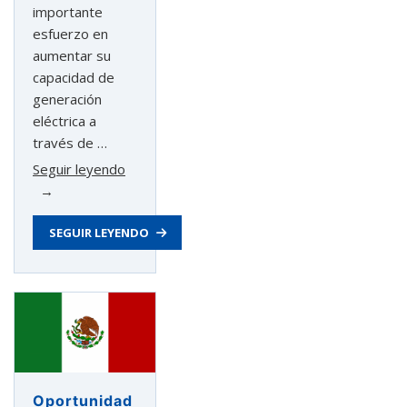
importante
esfuerzo en
aumentar su
capacidad de
generación
eléctrica a
través de …
«Oportunidades
Seguir leyendo
de
negocio
SEGUIR LEYENDO
en
Colombia
2023»
Oportunidad