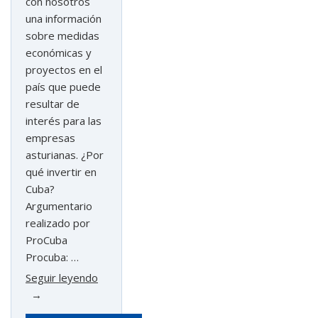
con nosotros
una información
sobre medidas
económicas y
proyectos en el
país que puede
resultar de
interés para las
empresas
asturianas. ¿Por
qué invertir en
Cuba?
Argumentario
realizado por
ProCuba
Procuba: …
«La
Seguir leyendo
embajada
de