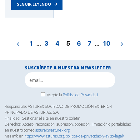
SEGUIR LEYENDO
Cuba
en
España
informa
a
Navegación
Asturex
1
…
3
4
5
6
7
…
10
de
de
las
entradas
oportunidades
SUSCRÍBETE A NUESTRA NEWSLETTER
comerciales
en
el
país»
Acepto la
Política de Privacidad
Responsable: ASTUREX SOCIEDAD DE PROMOCIÓN EXTERIOR
PRINCIPADO DE ASTURIAS, S.A.
Finalidad: Gestionar el alta en nuestro boletín
Derechos: Acceso, rectificación, supresión, oposición, limitación o portabilidad
en nuestro correo
asturex@asturex.org
Más info en
https://www.asturex.org/politica-de-privacidad-y-aviso-legal/