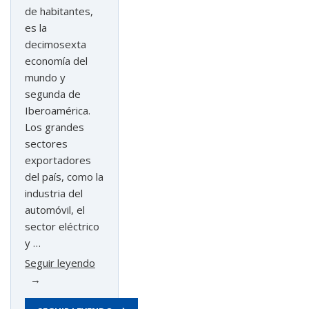
de habitantes,
es la
decimosexta
economía del
mundo y
segunda de
Iberoamérica.
Los grandes
sectores
exportadores
del país, como la
industria del
automóvil, el
sector eléctrico
y …
«Oportunidades
Seguir leyendo
de
negocio