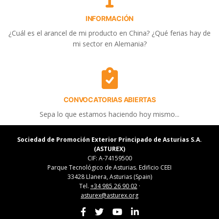
INFORMACIÓN
¿Cuál es el arancel de mi producto en China? ¿Qué ferias hay de
mi sector en Alemania?
CONVOCATORIAS ABIERTAS
Sepa lo que estamos haciendo hoy mismo...
Sociedad de Promoción Exterior Principado de Asturias S.A.
(ASTUREX)
CIF: A-74159500
Parque Tecnológico de Asturias. Edificio CEEI
33428 Llanera, Asturias (Spain)
Tel.
+34 985 26 90 02
·
asturex@asturex.org