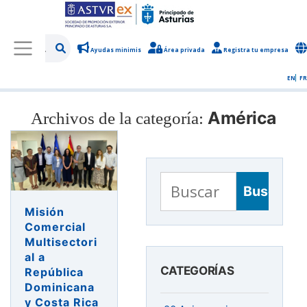
Ayudas minimis
Área privada
Registra tu empresa
/
Sobre Asturex
/
Sala de prensa
/
Noticias y novedades
EN
FR
América
Archivos de la categoría:
Buscar:
Misión
Comercial
Multisectori
al a
CATEGORÍAS
República
Dominicana
y Costa Rica