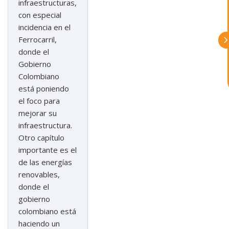
infraestructuras,
Asturex.
con especial
incidencia en el
Al continuar con la Conversación,
Ferrocarril,
aceptas nuestra
política de privacidad
donde el
Gobierno
¿En que te puedo ayudar hoy?
Colombiano
está poniendo
el foco para
mejorar su
infraestructura.
Otro capítulo
importante es el
de las energías
renovables,
donde el
gobierno
colombiano está
haciendo un