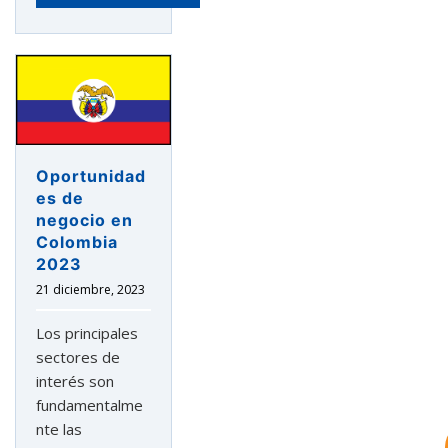
Oportunidad
es de
negocio en
Colombia
2023
astu
21 diciembre, 2023
exportar importa
Los principales
sectores de
interés son
¡Hola, soy Astu
Estoy aquí para
ayudarte con la internacionalización de
fundamentalme
tu empresa e informarte sobre los
nte las
eventos y actividades que lleva a cabo