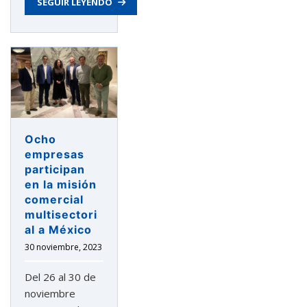
SEGUIR LEYENDO
en
México
2023»
Ocho
empresas
participan
en la misión
comercial
multisectori
al a México
30 noviembre, 2023
Del 26 al 30 de
noviembre