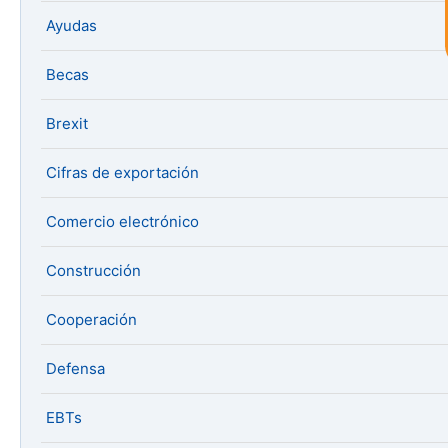
Ayudas
Al continuar con la Conversación,
aceptas nuestra
política de privacidad
Becas
¿En que te puedo ayudar hoy?
Brexit
Cifras de exportación
Comercio electrónico
Construcción
Cooperación
Defensa
EBTs