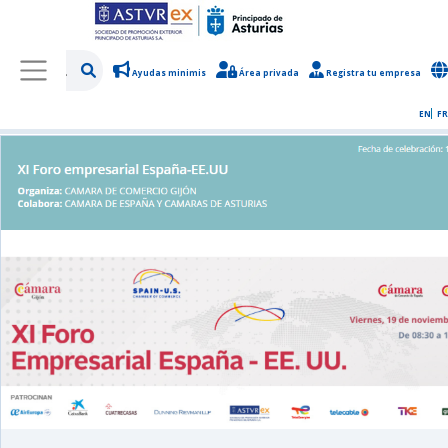
Ayudas minimis
Área privada
Registra tu empresa
/
Sobre Asturex
/
Sala de prensa
/
Noticias y novedades
EN
FR