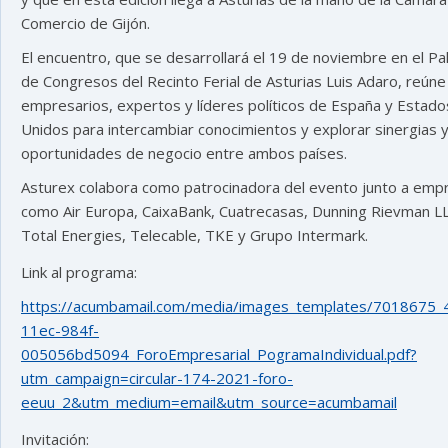
Comercio de Gijón.
El encuentro, que se desarrollará el 19 de noviembre en el Pa
de Congresos del Recinto Ferial de Asturias Luis Adaro, reúne
empresarios, expertos y líderes políticos de España y Estado
Unidos para intercambiar conocimientos y explorar sinergias 
oportunidades de negocio entre ambos países.
Asturex colabora como patrocinadora del evento junto a emp
como Air Europa, CaixaBank, Cuatrecasas, Dunning Rievman L
Total Energies, Telecable, TKE y Grupo Intermark.
Link al programa:
https://acumbamail.com/media/images_templates/7018675_
11ec-984f-
005056bd5094_ForoEmpresarial_PogramaIndividual.pdf?
utm_campaign=circular-174-2021-foro-
eeuu_2&utm_medium=email&utm_source=acumbamail
Invitación: