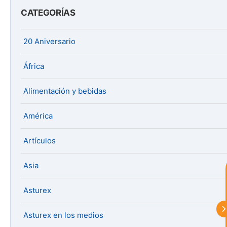
CATEGORÍAS
20 Aniversario
África
Alimentación y bebidas
América
astu
Artículos
exportar importa
Asia
¡Hola, soy Astu
Estoy aquí para
ayudarte con la internacionalización de
Asturex
tu empresa e informarte sobre los
eventos y actividades que lleva a cabo
Asturex en los medios
Asturex.