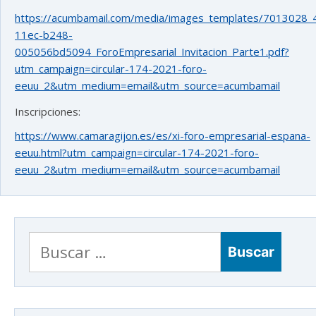
https://acumbamail.com/media/images_templates/7013028_
11ec-b248-
005056bd5094_ForoEmpresarial_Invitacion_Parte1.pdf?
utm_campaign=circular-174-2021-foro-
eeuu_2&utm_medium=email&utm_source=acumbamail
Inscripciones:
https://www.camaragijon.es/es/xi-foro-empresarial-espana-
eeuu.html?utm_campaign=circular-174-2021-foro-
eeuu_2&utm_medium=email&utm_source=acumbamail
Buscar: