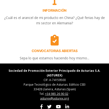
INFORMACIÓN
¿Cuál es el arancel de mi producto en China? ¿Qué ferias hay de
mi sector en Alemania?
CONVOCATORIAS ABIERTAS
Sepa lo que estamos haciendo hoy mismo...
Sociedad de Promoción Exterior Principado de Asturias S.A.
(ASTUREX)
CIF: A-74159500
Parque Tecnológico de Asturias. Edificio CEEI
33428 Llanera, Asturias (Spain)
Tel.
+34 985 26 90 02
·
asturex@asturex.org