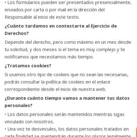
• Los formularios pueden ser presentados presencialmente,
enviados por carta o por mail en la dirección del
Responsable al inicio de este texto.
¿Cuánto tardamos en contestarte al Ejercicio de
Derechos?
Depende del derecho, pero como máximo en un mes desde
tu solicitud, y dos meses si el tema es muy complejo y te
notificamos que necesitamos más tiempo.
¿Tratamos cookies?
Si usamos otro tipo de cookies que no sean las necesarias,
podrás consultar la política de cookies en el enlace
astu
correspondiente desde el inicio de nuestra web.
¿Durante cuánto tiempo vamos a mantener tus datos
exportar importa
personales?
• Los datos personales serán mantenidos mientras sigas
¡Hola, soy Astu
Estoy aquí para
vinculado con nosotros.
ayudarte con la internacionalización de
tu empresa e informarte sobre los
• Una vez te desvincules, los datos personales tratados en
eventos y actividades que lleva a cabo
cada finalidad se mantendrán durante los plazos legalmente