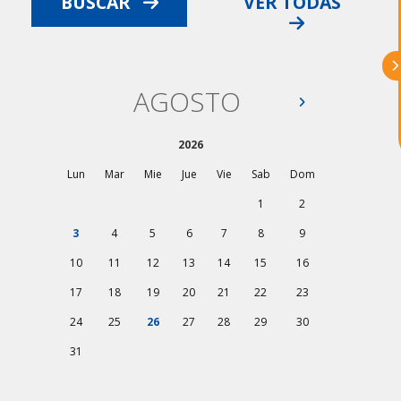
BUSCAR
VER TODAS
¡Hola, soy Astu
Estoy aquí para
ayudarte con la internacionalización de
tu empresa e informarte sobre los
eventos y actividades que lleva a cabo
AGOSTO
Asturex.
2026
Al continuar con la Conversación,
aceptas nuestra
política de privacidad
Lun
Mar
Mie
Jue
Vie
Sab
Dom
1
2
¿En que te puedo ayudar hoy?
3
4
5
6
7
8
9
10
11
12
13
14
15
16
17
18
19
20
21
22
23
24
25
26
27
28
29
30
31