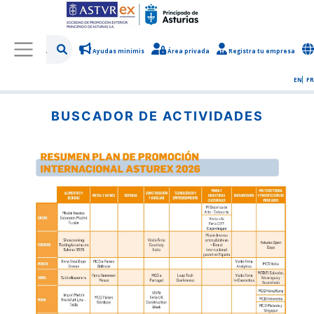
Ayudas minimis
Área privada
Registra tu empresa
/
Calendario de actividades
/
Buscador de actividades
EN
FR
BUSCADOR DE ACTIVIDADES