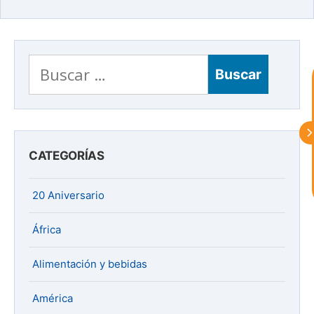
astu
exportar importa
Buscar:
¡Hola, soy Astu
Estoy aquí para
ayudarte con la internacionalización de
tu empresa e informarte sobre los
eventos y actividades que lleva a cabo
Asturex.
CATEGORÍAS
Al continuar con la Conversación,
aceptas nuestra
política de privacidad
20 Aniversario
¿En que te puedo ayudar hoy?
África
Alimentación y bebidas
América