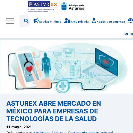
Ayudas minimis
Área privada
Registra tu empresa
/
Sobre Asturex
/
Sala de prensa
/
Noticias y novedades
EN
FR
ASTUREX ABRE MERCADO EN
MÉXICO PARA EMPRESAS DE
TECNOLOGÍAS DE LA SALUD
11 mayo, 2021
Publicado en:
América
,
Asturex
,
Estrategia internacional
,