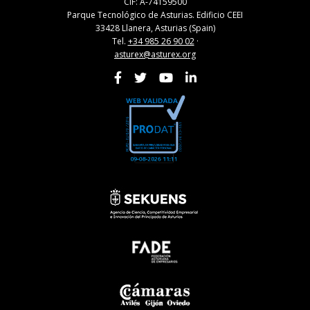
CIF: A-74159500
Parque Tecnológico de Asturias. Edificio CEEI
33428 Llanera, Asturias (Spain)
Tel.
+34 985 26 90 02
·
asturex@asturex.org