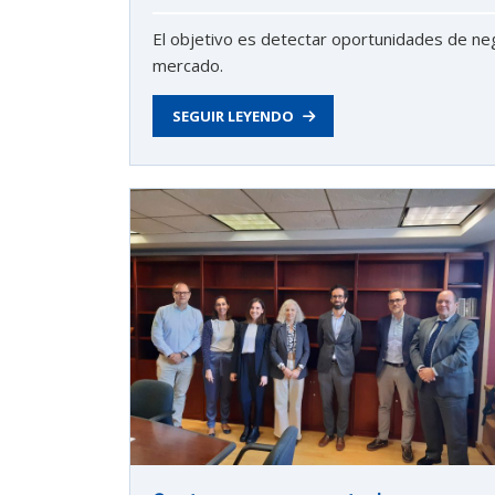
exportar importa
El objetivo es detectar oportunidades de nego
mercado.
¡Hola, soy Astu
Estoy aquí para ayudarte
con la internacionalización de tu empresa e
SEGUIR LEYENDO
informarte sobre los eventos y actividades
que lleva a cabo Asturex.
Al continuar con la Conversación, aceptas
nuestra
política de privacidad
¿En que te puedo ayudar hoy?