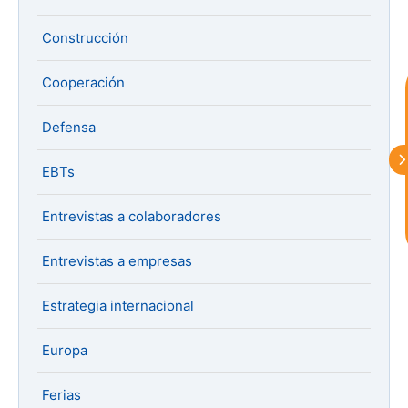
astu
Construcción
exportar importa
Cooperación
¡Hola, soy Astu
Estoy aquí para
Defensa
ayudarte con la internacionalización de
tu empresa e informarte sobre los
eventos y actividades que lleva a cabo
EBTs
Asturex.
Entrevistas a colaboradores
Al continuar con la Conversación,
aceptas nuestra
política de privacidad
Entrevistas a empresas
¿En que te puedo ayudar hoy?
Estrategia internacional
Europa
Ferias