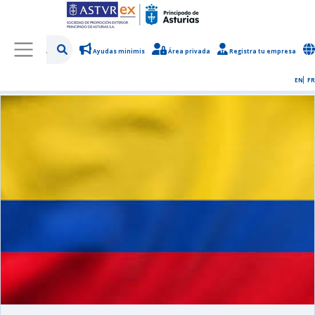
Ayudas minimis
Área privada
Registra tu empresa
/
Sobre Asturex
/
Sala de prensa
/
Noticias y novedades
EN
FR