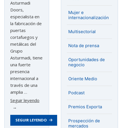
Asturmadi
Doors,
Mujer e
especialista en
internacionalización
la fabricación de
puertas
Multisectorial
cortafuegos y
metálicas del
Nota de prensa
Grupo
Asturmadi, tiene
Oportunidades de
una fuerte
negocio
presencia
internacional a
Oriente Medio
través de una
amplia …
Podcast
«Martín
Seguir leyendo
Premios Exporta
Casado,
director
SEGUIR LEYENDO
comercial
Prospección de
mercados
nacional