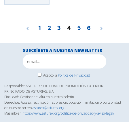
Navegación
1
2
3
4
5
6
de
entradas
SUSCRÍBETE A NUESTRA NEWSLETTER
Acepto la
Política de Privacidad
Responsable: ASTUREX SOCIEDAD DE PROMOCIÓN EXTERIOR
PRINCIPADO DE ASTURIAS, S.A.
Finalidad: Gestionar el alta en nuestro boletín
Derechos: Acceso, rectificación, supresión, oposición, limitación o portabilidad
en nuestro correo
asturex@asturex.org
Más info en
https://www.asturex.org/politica-de-privacidad-y-aviso-legal/