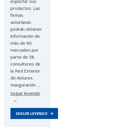
exportar sus
productos. Las
firmas
asturianas
podrán obtener
información de
más de 60
mercados por
parte de 58
consultores de
la Red Exterior
de Asturex.
Inauguración …
«La
Seguir leyendo
internacionalización
digital,
SEGUIR LEYENDO
las
acciones
en