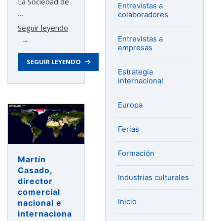
La Sociedad de
Entrevistas a
…
colaboradores
«Asturex
Seguir leyendo
Entrevistas a
cierra
empresas
2020
SEGUIR LEYENDO
con
Estrategia
una
internacional
alta
demanda
Europa
de
sus
Ferias
programas
y
Formación
servicios
Martín
frente
Casado,
Industrias culturales
a
director
comercial
la
Inicio
nacional e
situación
internaciona
generada