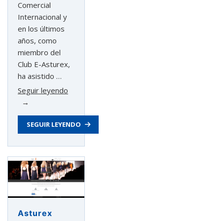
Comercial
Internacional y
en los últimos
años, como
miembro del
Club E-Asturex,
ha asistido …
«Tiago
Seguir leyendo
Colmeiro
de
SEGUIR LEYENDO
Lemos,
fundador
y
CEO
Hoopoe
Running
Apparel:»
Asturex