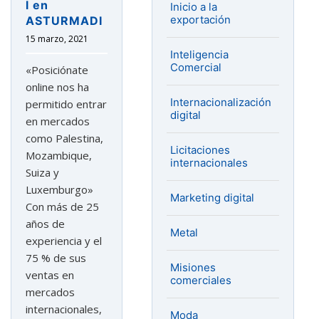
l en
Inicio a la
por
exportación
ASTURMADI
la
15 marzo, 2021
pandemia»
Inteligencia
Comercial
«Posiciónate
online nos ha
Internacionalización
permitido entrar
digital
en mercados
como Palestina,
Licitaciones
Mozambique,
internacionales
Suiza y
Luxemburgo»
Marketing digital
Con más de 25
años de
Metal
experiencia y el
75 % de sus
Misiones
ventas en
comerciales
mercados
internacionales,
Moda