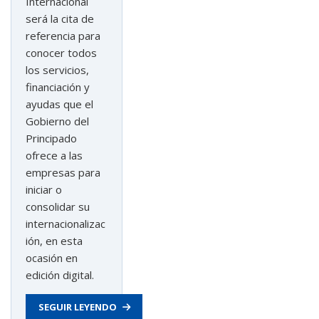
la
Internacional
promoción
será la cita de
exterior
referencia para
de
conocer todos
Asturex
los servicios,
en
financiación y
2021»
ayudas que el
Gobierno del
Principado
ofrece a las
empresas para
iniciar o
consolidar su
internacionalizac
ión, en esta
ocasión en
edición digital.
SEGUIR LEYENDO