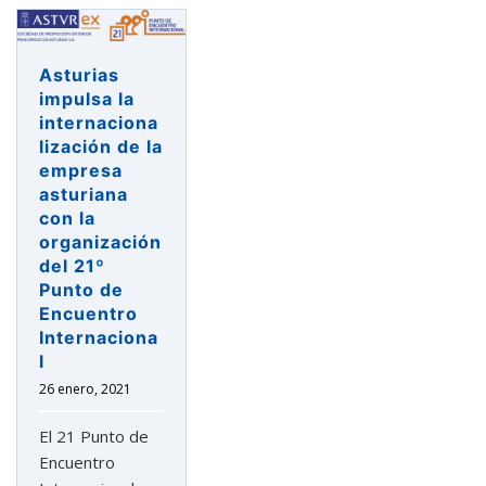
mercados
menos
afectados
Asturias
por
impulsa la
la
internaciona
lización de la
COVID
empresa
y
asturiana
el
con la
apoyo
organización
a
del 21º
nuevos
Punto de
sectores
Encuentro
como
Internaciona
salud
l
o
26 enero, 2021
moda,
claves
El 21 Punto de
de
Encuentro