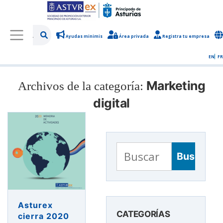
Ayudas minimis
Área privada
Registra tu empresa
/
Sobre Asturex
/
Sala de prensa
/
Noticias y novedades
EN
FR
Marketing
Archivos de la categoría:
digital
Buscar:
Asturex
CATEGORÍAS
cierra 2020