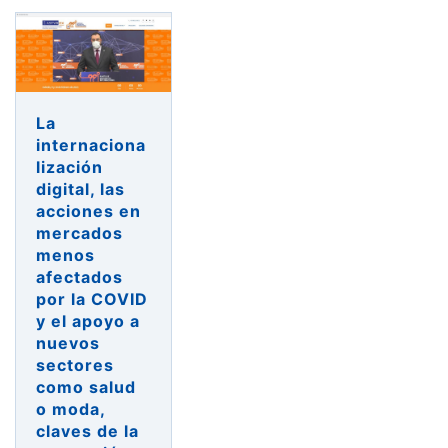
reuniones
en
el
21
Punto
La
de
internaciona
Encuentro
lización
Internacional
digital, las
acciones en
de
mercados
Asturias»
menos
afectados
por la COVID
y el apoyo a
nuevos
sectores
como salud
o moda,
claves de la