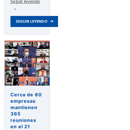
«Asturex
Seguir leyendo
apoya
la
SEGUIR LEYENDO
participación
de
19
marcas
de
moda
de
Asturias
en
el
Primer
Cerca de 80
Encuentro
empresas
Virtual
mantienen
con
365
distribuidores
reuniones
europeos»
en el 21