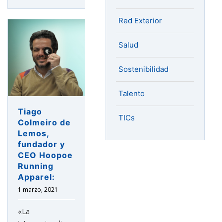
e
Red Exterior
internacional
en
Salud
ASTURMADI»
Sostenibilidad
Talento
Tiago
TICs
Colmeiro de
Lemos,
fundador y
CEO Hoopoe
Running
Apparel:
1 marzo, 2021
«La