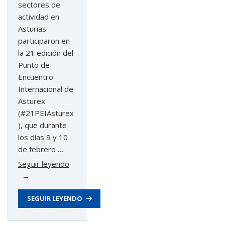
sectores de
actividad en
Asturias
participaron en
la 21 edición del
Punto de
Encuentro
Internacional de
Asturex
(#21PEIAsturex
), que durante
los días 9 y 10
de febrero …
«Cerca
Seguir leyendo
de
80
SEGUIR LEYENDO
empresas
mantienen
365