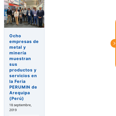
¡Hola, soy Astu
Estoy aquí para
ayudarte con la internacionalización de
tu empresa e informarte sobre los
eventos y actividades que lleva a cabo
Asturex.
Ocho
empresas de
Al continuar con la Conversación,
metal y
aceptas nuestra
política de privacidad
minería
muestran
¿En que te puedo ayudar hoy?
sus
productos y
servicios en
la Feria
PERUMIN de
Arequipa
(Perú)
18 septiembre,
2019