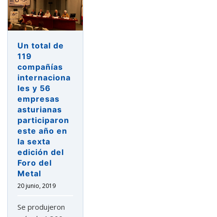
Un total de
119
compañías
internaciona
les y 56
empresas
asturianas
participaron
este año en
la sexta
edición del
Foro del
Metal
20 junio, 2019
Se produjeron