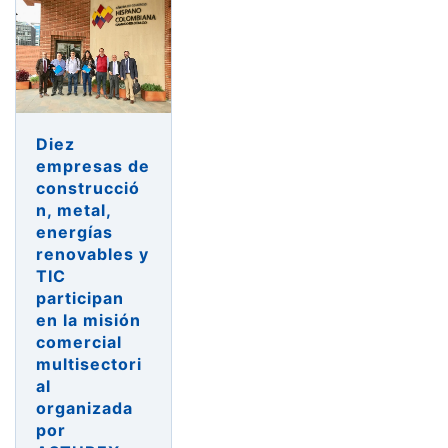
Diez
empresas de
construcció
n, metal,
energías
renovables y
TIC
participan
en la misión
comercial
multisectori
al
organizada
por