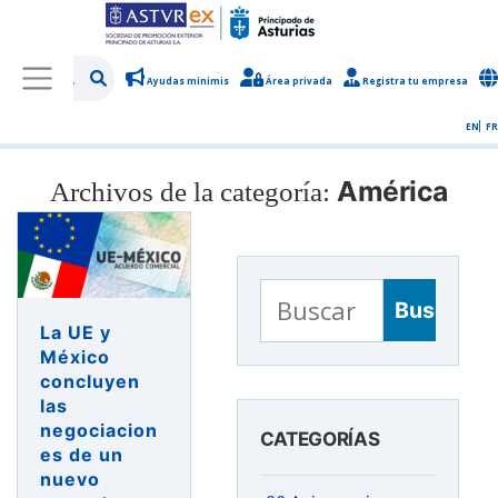
Ayudas minimis
Área privada
Registra tu empresa
/
Sobre Asturex
/
Sala de prensa
/
Noticias y novedades
EN
FR
América
Archivos de la categoría:
Buscar:
La UE y
México
concluyen
las
negociacion
CATEGORÍAS
es de un
nuevo