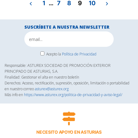
1
…
7
8
9
10
de
entradas
SUSCRÍBETE A NUESTRA NEWSLETTER
Acepto la
Política de Privacidad
Responsable: ASTUREX SOCIEDAD DE PROMOCIÓN EXTERIOR
PRINCIPADO DE ASTURIAS, S.A.
Finalidad: Gestionar el alta en nuestro boletín
Derechos: Acceso, rectificación, supresión, oposición, limitación o portabilidad
en nuestro correo
asturex@asturex.org
Más info en
https://www.asturex.org/politica-de-privacidad-y-aviso-legal/
NECESITO APOYO EN ASTURIAS