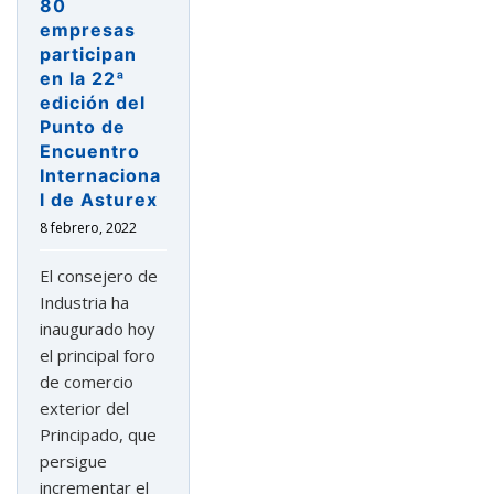
80
Punto
empresas
de
participan
Encuentro
en la 22ª
edición del
Internacional
Punto de
de
Encuentro
Asturex»
Internaciona
l de Asturex
8 febrero, 2022
El consejero de
Industria ha
inaugurado hoy
el principal foro
de comercio
exterior del
Principado, que
persigue
incrementar el