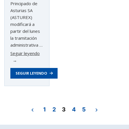
Principado de
Asturias SA
(ASTUREX)
modificará a
partir del lunes
la tramitación
administrativa …
«Asturex
Seguir leyendo
refuerza
su
SEGUIR LEYENDO
sistema
de
tramitación
de
ayudas
Navegación
a
1
2
3
4
5
empresas
de
para
mejorar