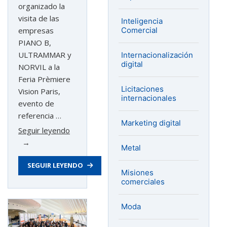
organizado la
visita de las
Inteligencia
Comercial
empresas
PIANO B,
ULTRAMMAR y
Internacionalización
digital
NORVIL a la
Feria Prèmiere
Licitaciones
Vision Paris,
internacionales
evento de
referencia …
Marketing digital
«La
Seguir leyendo
moda
Metal
de
SEGUIR LEYENDO
Asturias
Misiones
participa
comerciales
en
la
Moda
feria