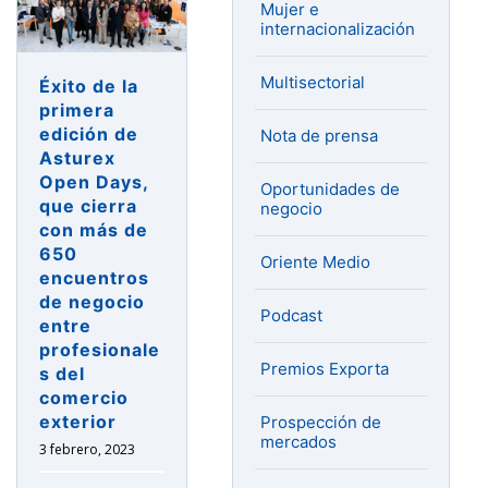
Prèmiere
Mujer e
Vision
internacionalización
París
de
Multisectorial
Éxito de la
la
primera
mano
edición de
Nota de prensa
de
Asturex
Open Days,
Asturex»
Oportunidades de
que cierra
negocio
con más de
650
Oriente Medio
encuentros
de negocio
Podcast
entre
profesionale
Premios Exporta
s del
comercio
exterior
Prospección de
mercados
3 febrero, 2023