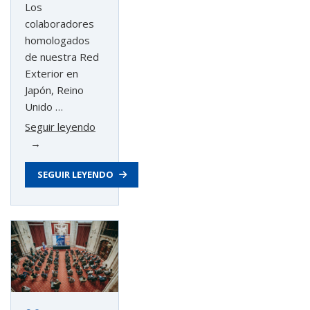
Los
colaboradores
homologados
de nuestra Red
Exterior en
Japón, Reino
Unido …
«Empresas
Seguir leyendo
y
colaboradores
SEGUIR LEYENDO
de
la
Red
Exterior
valoran
la
22
edición
del