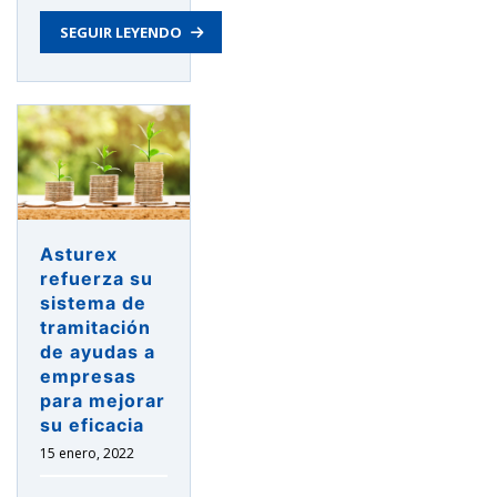
la
SEGUIR LEYENDO
internacionalización
de
la
empresa
asturiana
con
la
organización
del
Asturex
22º
refuerza su
Punto
sistema de
de
tramitación
de ayudas a
Encuentro
empresas
Internacional»
para mejorar
su eficacia
15 enero, 2022