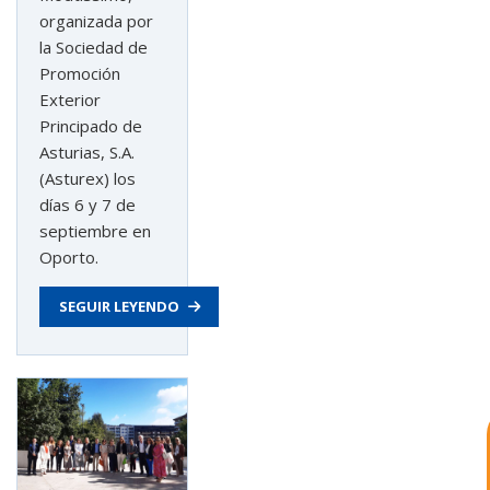
organizada por
la Sociedad de
Promoción
Exterior
Principado de
Asturias, S.A.
(Asturex) los
días 6 y 7 de
astu
septiembre en
Oporto.
exportar importa
SEGUIR LEYENDO
¡Hola, soy Astu
Estoy aquí para
ayudarte con la internacionalización de
tu empresa e informarte sobre los
eventos y actividades que lleva a cabo
Asturex.
Al continuar con la Conversación,