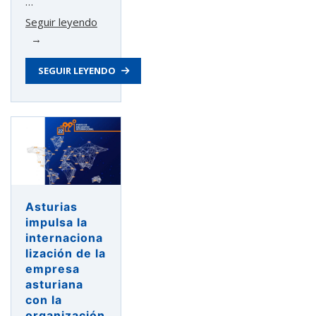
…
«80
Seguir leyendo
empresas
participan
SEGUIR LEYENDO
en
la
22ª
edición
del
Punto
de
Encuentro
Asturias
Internacional
impulsa la
de
internaciona
Asturex»
lización de la
empresa
asturiana
con la
organización