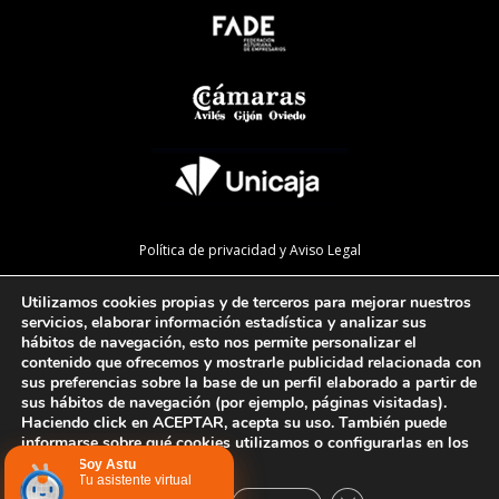
Política de privacidad y Aviso Legal
Política de cookies
Utilizamos cookies propias y de terceros para mejorar nuestros
Política de calidad
servicios, elaborar información estadística y analizar sus
hábitos de navegación, esto nos permite personalizar el
Mapa de la web
contenido que ofrecemos y mostrarle publicidad relacionada con
sus preferencias sobre la base de un perfil elaborado a partir de
Preguntas Frecuentes
sus hábitos de navegación (por ejemplo, páginas visitadas).
Haciendo click en ACEPTAR, acepta su uso. También puede
informarse sobre qué cookies utilizamos o configurarlas en los
AJUSTES
.
Configurar cookies
Soy Astu
Tu asistente virtual