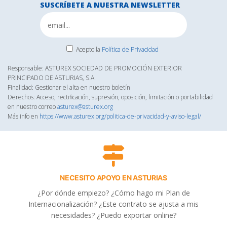
entradas
SUSCRÍBETE A NUESTRA NEWSLETTER
su
eficacia»
Acepto la
Política de Privacidad
Responsable: ASTUREX SOCIEDAD DE PROMOCIÓN EXTERIOR
PRINCIPADO DE ASTURIAS, S.A.
Finalidad: Gestionar el alta en nuestro boletín
Derechos: Acceso, rectificación, supresión, oposición, limitación o portabilidad
en nuestro correo
asturex@asturex.org
Más info en
https://www.asturex.org/politica-de-privacidad-y-aviso-legal/
NECESITO APOYO EN ASTURIAS
¿Por dónde empiezo? ¿Cómo hago mi Plan de
Internacionalización? ¿Este contrato se ajusta a mis
necesidades? ¿Puedo exportar online?