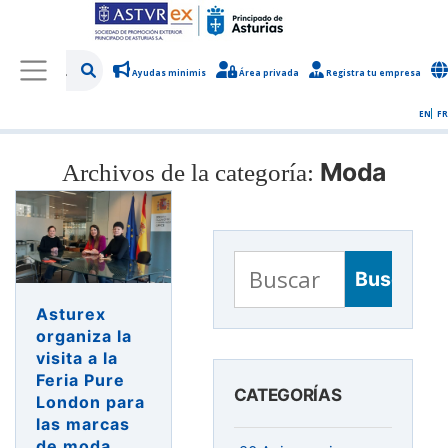
Ayudas minimis
Área privada
Registra tu empresa
/
Sobre Asturex
/
Sala de prensa
/
Noticias y novedades
EN
FR
Moda
Archivos de la categoría:
Buscar:
Asturex
organiza la
visita a la
Feria Pure
CATEGORÍAS
London para
las marcas
de moda