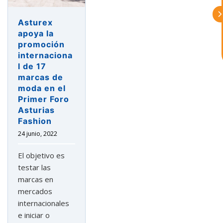
aceptas nuestra
política de privacidad
Asturex
¿En que te puedo ayudar hoy?
apoya la
promoción
internaciona
l de 17
marcas de
moda en el
Primer Foro
Asturias
Fashion
24 junio, 2022
El objetivo es
testar las
marcas en
mercados
internacionales
e iniciar o