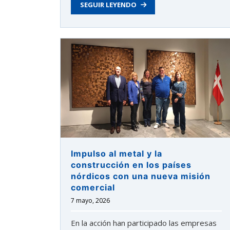
SEGUIR LEYENDO
Carrera:
“Internacionalizar
es
salir
con
foco,
paciencia
y
una
propuesta
clara”»
Impulso al metal y la
construcción en los países
nórdicos con una nueva misión
comercial
7 mayo, 2026
En la acción han participado las empresas