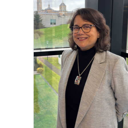
exportar importa
¡Hola, soy Astu
Estoy aquí para ayudarte
con la internacionalización de tu empresa e
informarte sobre los eventos y actividades
que lleva a cabo Asturex.
Al continuar con la Conversación, aceptas
nuestra
política de privacidad
¿En que te puedo ayudar hoy?