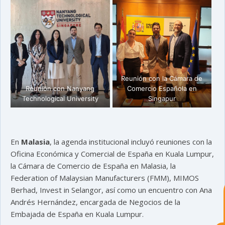
Reunión con la Cámara de
Reunión con Nanyang
Comercio Española en
Technological University
Singapur
astu
En
Malasia
, la agenda institucional incluyó reuniones con la
exportar importa
Oficina Económica y Comercial de España en Kuala Lumpur,
la Cámara de Comercio de España en Malasia, la
¡Hola, soy Astu
Estoy aquí para
Federation of Malaysian Manufacturers (FMM), MIMOS
ayudarte con la internacionalización de
tu empresa e informarte sobre los
Berhad, Invest in Selangor, así como un encuentro con Ana
eventos y actividades que lleva a cabo
Andrés Hernández, encargada de Negocios de la
Asturex.
Embajada de España en Kuala Lumpur.