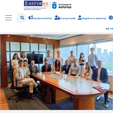
Ayudas minimis
Área privada
Registra tu empresa
/
Sobre Asturex
/
Sala de prensa
/
Noticias y novedades
EN
FR