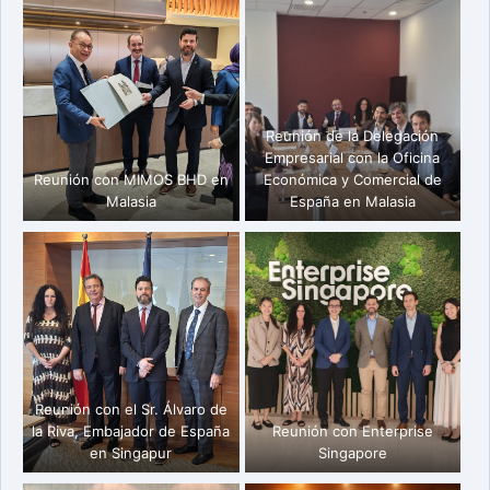
Reunión de la Delegación
Empresarial con la Oficina
Reunión con MIMOS BHD en
Económica y Comercial de
Malasia
España en Malasia
Reunión con el Sr. Álvaro de
la Riva, Embajador de España
Reunión con Enterprise
en Singapur
Singapore