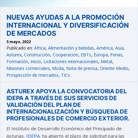
NUEVAS AYUDAS A LA PROMOCIÓN
INTERNACIONAL Y DIVERSIFICACIÓN
DE MERCADOS
5 mayo, 2022
Publicado en:
África
,
Alimentación y bebidas
,
América
,
Asia
,
Asturex
,
Construcción
,
Cooperación
,
EBTs
,
Europa
,
Ferias
,
Formación
,
Inicio
,
Licitaciones internacionales
,
Metal
,
Misiones comerciales
,
Moda
,
Nota de prensa
,
Oriente Medio
,
Prospección de mercados
,
TICs
ASTUREX APOYA LA CONVOCATORIA DEL
IDEPA A TRAVÉS DE SUS SERVICIOS DE
VALIDACIÓN DEL PLAN DE
INTERNACIONALIZACIÓN Y BÚSQUEDA DE
PROFESIONALES DE COMERCIO EXTERIOR.
El Instituto de Desarrollo Económico del Principado de
Asturias,
IDEPA
, ha abierto el plazo de solicitud para las