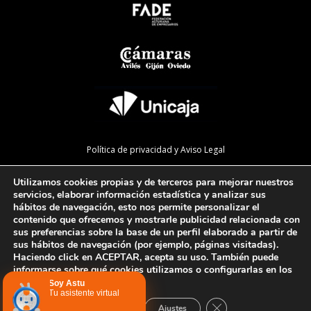
Política de privacidad y Aviso Legal
Política de cookies
Utilizamos cookies propias y de terceros para mejorar nuestros
Política de calidad
servicios, elaborar información estadística y analizar sus
hábitos de navegación, esto nos permite personalizar el
Mapa de la web
contenido que ofrecemos y mostrarle publicidad relacionada con
sus preferencias sobre la base de un perfil elaborado a partir de
Preguntas Frecuentes
sus hábitos de navegación (por ejemplo, páginas visitadas).
Haciendo click en ACEPTAR, acepta su uso. También puede
informarse sobre qué cookies utilizamos o configurarlas en los
AJUSTES
.
Configurar cookies
Soy Astu
Tu asistente virtual
Cerrar el banner de 
Aceptar
Rechazar
Ajustes