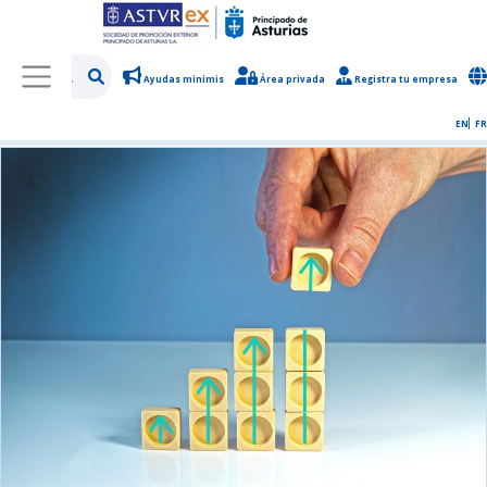
Ayudas minimis
Área privada
Registra tu empresa
/
Sobre Asturex
/
Sala de prensa
/
Noticias y novedades
EN
FR