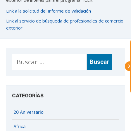
Link a la solicitud del Informe de Validación
astu
Link al servicio de búsqueda de profesionales de comercio
exterior
exportar importa
¡Hola, soy Astu
Estoy aquí para
ayudarte con la internacionalización de
tu empresa e informarte sobre los
Buscar:
eventos y actividades que lleva a cabo
Asturex.
Al continuar con la Conversación,
aceptas nuestra
política de privacidad
CATEGORÍAS
¿En que te puedo ayudar hoy?
20 Aniversario
África