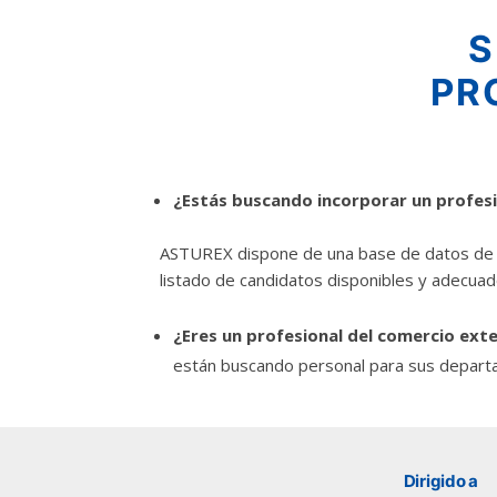
S
PR
¿Estás buscando incorporar un profesi
ASTUREX dispone de una base de datos de CV
listado de candidatos disponibles y adecuad
astu
¿Eres un profesional del comercio ex
están buscando personal para sus depart
exportar importa
¡Hola, soy Astu
Estoy aquí para ayudarte
con la internacionalización de tu empresa e
Dirigido a
informarte sobre los eventos y actividades