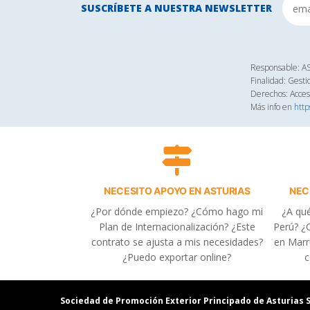
SUSCRÍBETE A NUESTRA NEWSLETTER
Responsable: 
Finalidad: Gesti
Derechos: Acceso
Más info en
http
NECESITO APOYO EN ASTURIAS
NEC
¿Por dónde empiezo? ¿Cómo hago mi
¿A qué
Plan de Internacionalización? ¿Este
Perú? ¿C
contrato se ajusta a mis necesidades?
en Marr
¿Puedo exportar online?
c
Sociedad de Promoción Exterior Principado de Asturias S