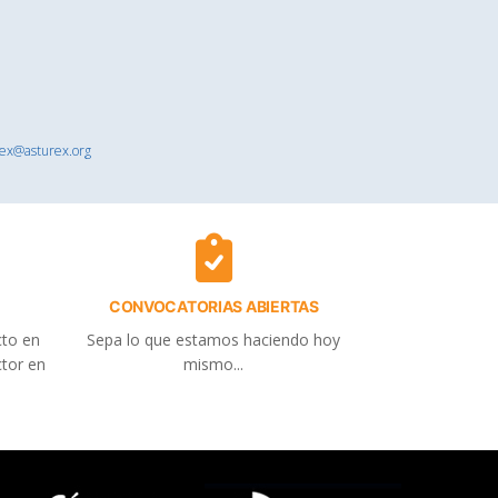
rex@asturex.org
CONVOCATORIAS ABIERTAS
cto en
Sepa lo que estamos haciendo hoy
ctor en
mismo...