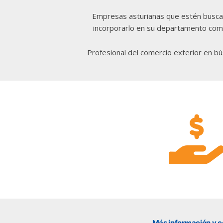
que lleva a cabo Asturex.
Empresas asturianas que estén busca
incorporarlo en su departamento come
Al continuar con la Conversación, aceptas
nuestra
política de privacidad
Profesional del comercio exterior en b
¿En que te puedo ayudar hoy?
Más información y 