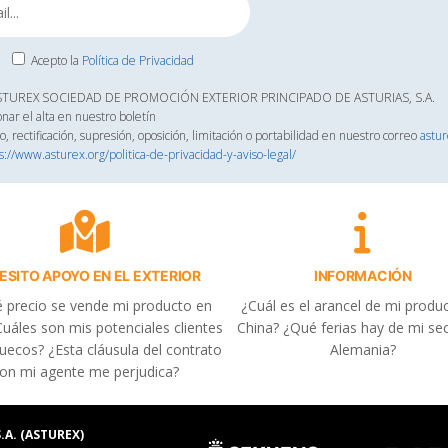
Acepto la
Política de Privacidad
ASTUREX SOCIEDAD DE PROMOCIÓN EXTERIOR PRINCIPADO DE ASTURIAS, S.A.
onar el alta en nuestro boletín
, rectificación, supresión, oposición, limitación o portabilidad en nuestro correo
astu
s://www.asturex.org/politica-de-privacidad-y-aviso-legal/
ESITO APOYO EN EL EXTERIOR
INFORMACIÓN
 precio se vende mi producto en
¿Cuál es el arancel de mi produ
uáles son mis potenciales clientes
China? ¿Qué ferias hay de mi se
uecos? ¿Esta cláusula del contrato
Alemania?
on mi agente me perjudica?
.A. (ASTUREX)