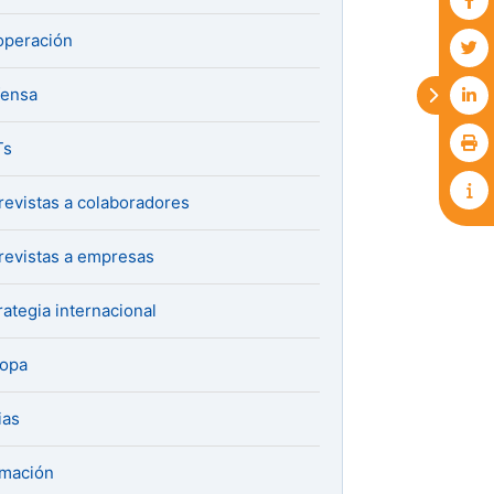
peración
fensa
Ts
revistas a colaboradores
revistas a empresas
rategia internacional
ropa
ias
mación