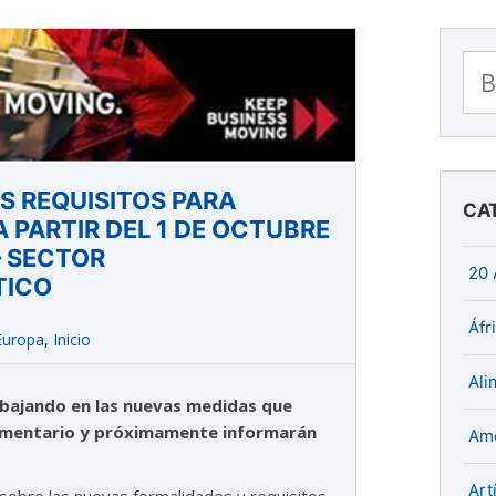
Bu
S REQUISITOS PARA
CA
A PARTIR DEL 1 DE OCTUBRE
– SECTOR
20 
TICO
Áfr
Europa
,
Inicio
Ali
abajando en las nuevas medidas que
limentario y próximamente informarán
Amé
Art