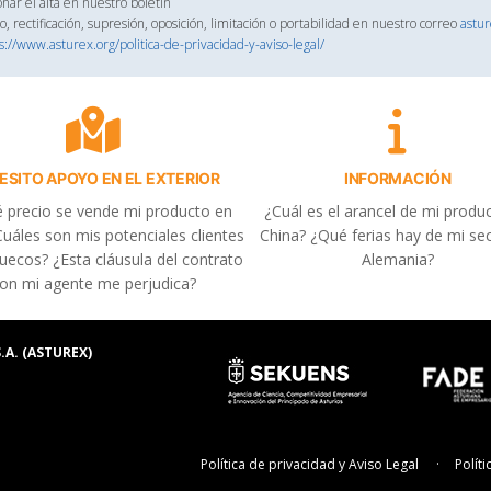
onar el alta en nuestro boletín
, rectificación, supresión, oposición, limitación o portabilidad en nuestro correo
astu
s://www.asturex.org/politica-de-privacidad-y-aviso-legal/
ESITO APOYO EN EL EXTERIOR
INFORMACIÓN
 precio se vende mi producto en
¿Cuál es el arancel de mi produ
uáles son mis potenciales clientes
China? ¿Qué ferias hay de mi se
uecos? ¿Esta cláusula del contrato
Alemania?
on mi agente me perjudica?
.A. (ASTUREX)
Política de privacidad y Aviso Legal
Polít