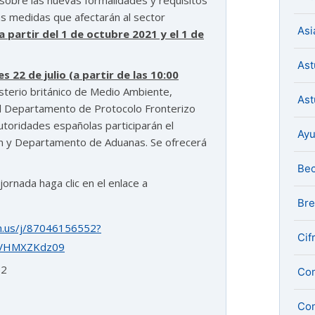
sobre las nuevas formalidades y requisitos
as medidas que afectarán al sector
Asi
a partir del 1 de octubre 2021 y el 1 de
Ast
s 22 de julio (a partir de las 10:00
sterio británico de Medio Ambiente,
Ast
el Departamento de Protocolo Fronterizo
utoridades españolas participarán el
Ay
ión y Departamento de Aduanas. Se ofrecerá
Be
jornada haga clic en el enlace a
Bre
m.us/j/87046156552?
Cif
VHMXZKdz09
52
Com
Con