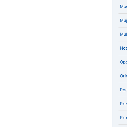
Mo
Muj
Mul
Not
Opo
Ori
Pod
Pre
Pro