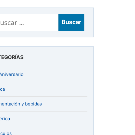
scar:
TEGORÍAS
Aniversario
ica
mentación y bebidas
rica
ículos