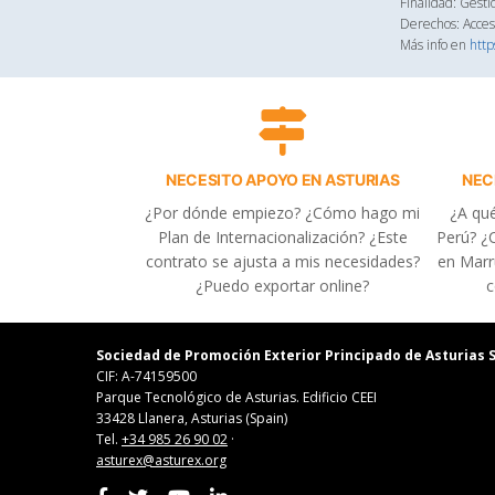
Finalidad: Gesti
Derechos: Acceso
Más info en
http
NECESITO APOYO EN ASTURIAS
NEC
¿Por dónde empiezo? ¿Cómo hago mi
¿A qué
Plan de Internacionalización? ¿Este
Perú? ¿C
contrato se ajusta a mis necesidades?
en Marr
¿Puedo exportar online?
c
Sociedad de Promoción Exterior Principado de Asturias S
CIF: A-74159500
Parque Tecnológico de Asturias. Edificio CEEI
33428 Llanera, Asturias (Spain)
Tel.
+34 985 26 90 02
·
asturex@asturex.org