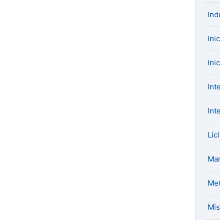
Ind
Ini
Ini
Int
Int
Lic
Mar
Met
Mis