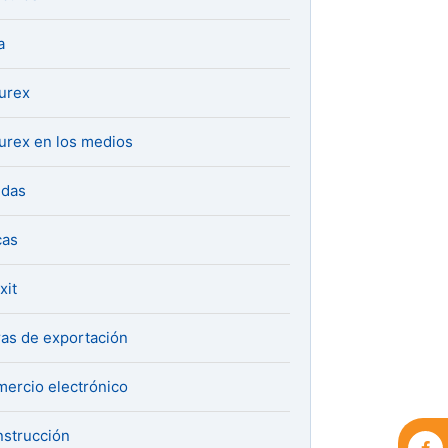
a
urex
urex en los medios
udas
cas
xit
ras de exportación
ercio electrónico
strucción