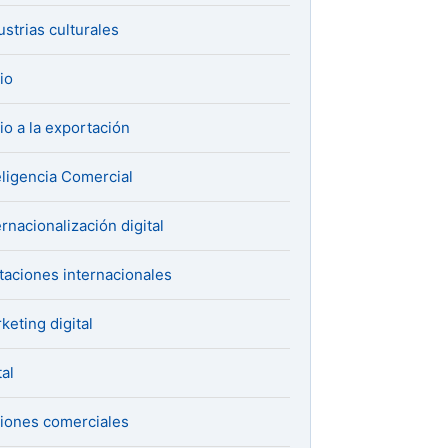
ustrias culturales
cio
cio a la exportación
eligencia Comercial
ernacionalización digital
itaciones internacionales
keting digital
al
iones comerciales