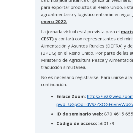
La Embajada Británica organiza un webinario 
para exportar productos al Reino Unido. Est
agroalimentario y logístico entrarán en vigor
enero 2022.
La jornada virtual está prevista para el
marte
CEST)
y contará con representantes del mini
Alimentación y Asuntos Rurales (DEFRA) y d
(BPDG) en el Reino Unido. Por parte de las a
astu
Ministerio de Agricultura Pesca y Alimentac
traducción simultánea.
No es necesario registrarse. Para unirse a la 
exportar importa
continuación:
¡Hola, soy Astu
Estoy aquí para ayudarte
Enlace Zoom:
https://us02web.zoo
con la internacionalización de tu empresa e
pwd=UGpOdTdVSzZXOGF6VnVWdG
informarte sobre los eventos y actividades
que lleva a cabo Asturex.
ID de seminario web:
870 4615 65
Código de acceso:
560179
Al continuar con la Conversación, aceptas
nuestra
política de privacidad