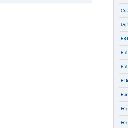
Coo
De
EB
Ent
Ent
Est
Eu
Fer
For