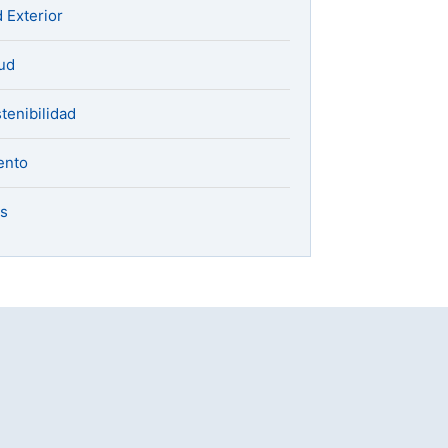
 Exterior
ud
tenibilidad
ento
s