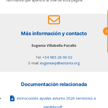
astu
Normativa que aparece al final de esta página.
exportar importa
¡Hola, soy Astu
Estoy aquí para
ayudarte con la internacionalización de
Más información y contacto
tu empresa e informarte sobre los
eventos y actividades que lleva a cabo
Asturex.
Eugenia Villabella Patallo
Al continuar con la Conversación,
Tel.
+34 985 26 90 02
aceptas nuestra
política de privacidad
E-mail:
eugeniavp@asturex.org
¿En que te puedo ayudar hoy?
Documentación relacionada
instrucciones ayudas asturex 2026 servicicios a
medida.pdf