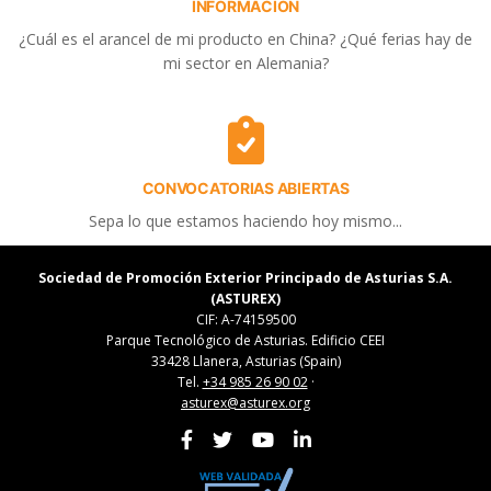
INFORMACIÓN
¿Cuál es el arancel de mi producto en China? ¿Qué ferias hay de
mi sector en Alemania?
CONVOCATORIAS ABIERTAS
Sepa lo que estamos haciendo hoy mismo...
Sociedad de Promoción Exterior Principado de Asturias S.A.
(ASTUREX)
CIF: A-74159500
Parque Tecnológico de Asturias. Edificio CEEI
33428 Llanera, Asturias (Spain)
Tel.
+34 985 26 90 02
·
asturex@asturex.org