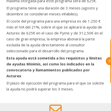
máxima otorgada para este programa será de 625€.
El programa tiene una duración de 3 meses (agosto y
diciembre se consideran meses inhábiles).
El coste del programa para una empresa es de 1.250 €
astu
más el IVA del 21%, sobre el que se aplicará la ayuda de
Asturex de 625€ en el caso de Pyme y de 312,50€ en el
caso de gran empresa, la empresa abonará la parte
exportar importa
excluida de la ayuda directamente al consultor
seleccionado para el desarrollo del programa.
¡Hola, soy Astu
Estoy aquí para
ayudarte con la internacionalización de
Esta ayuda está sometida a los requisitos y límites
tu empresa e informarte sobre los
de ayudas Minimis, así como los indicados en la
eventos y actividades que lleva a cabo
convocatoria y llamamientos publicados por
Asturex.
Asturex
El plazo de ejecución del programa para el que se solicite
Al continuar con la Conversación,
aceptas nuestra
política de privacidad
la ayuda no podrá superar los 3 meses.
¿En que te puedo ayudar hoy?