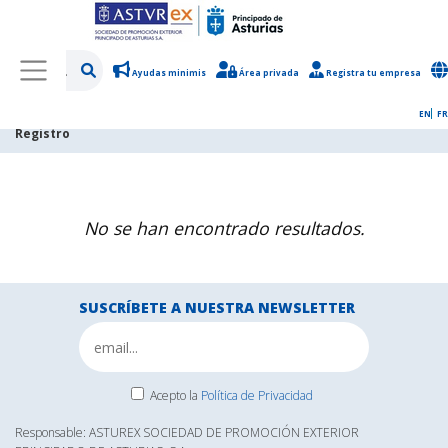
Ayudas minimis
Área privada
Registra tu empresa
/
Sobre Asturex
/
Perfil del contratante
/
Registro de proveedores
/
EN
FR
Registro
No se han encontrado resultados.
SUSCRÍBETE A NUESTRA NEWSLETTER
Acepto la
Política de Privacidad
Responsable: ASTUREX SOCIEDAD DE PROMOCIÓN EXTERIOR