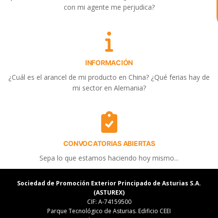
eventos y actividades que lleva a cabo
con mi agente me perjudica?
Asturex.
Al continuar con la Conversación,
aceptas nuestra
política de privacidad
INFORMACIÓN
¿En que te puedo ayudar hoy?
¿Cuál es el arancel de mi producto en China? ¿Qué ferias hay de
mi sector en Alemania?
CONVOCATORIAS ABIERTAS
Sepa lo que estamos haciendo hoy mismo...
Sociedad de Promoción Exterior Principado de Asturias S.A.
(ASTUREX)
CIF: A-74159500
Parque Tecnológico de Asturias. Edificio CEEI