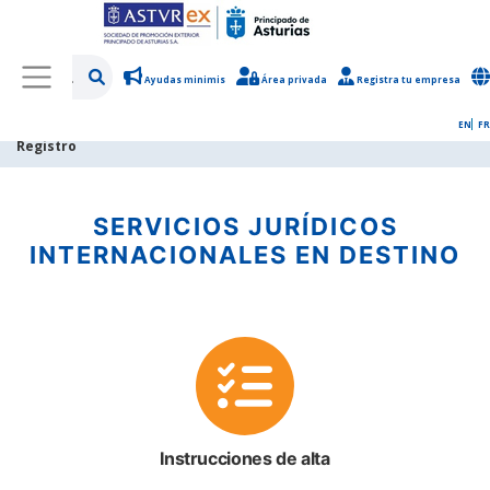
Ayudas minimis
Área privada
Registra tu empresa
/
Sobre Asturex
/
Perfil del contratante
/
Registro de proveedores
/
EN
FR
Registro
SERVICIOS JURÍDICOS
INTERNACIONALES EN DESTINO
Instrucciones de alta