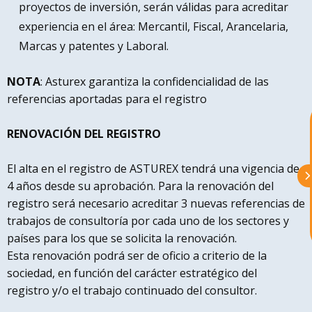
proyectos de inversión, serán válidas para acreditar
experiencia en el área: Mercantil, Fiscal, Arancelaria,
Marcas y patentes y Laboral.
astu
NOTA
: Asturex garantiza la confidencialidad de las
referencias aportadas para el registro
exportar importa
RENOVACIÓN DEL REGISTRO
¡Hola, soy Astu
Estoy aquí para
ayudarte con la internacionalización de
tu empresa e informarte sobre los
El alta en el registro de ASTUREX tendrá una vigencia de
eventos y actividades que lleva a cabo
4 años desde su aprobación. Para la renovación del
Asturex.
registro será necesario acreditar 3 nuevas referencias de
trabajos de consultoría por cada uno de los sectores y
Al continuar con la Conversación,
países para los que se solicita la renovación.
aceptas nuestra
política de privacidad
Esta renovación podrá ser de oficio a criterio de la
sociedad, en función del carácter estratégico del
¿En que te puedo ayudar hoy?
registro y/o el trabajo continuado del consultor.