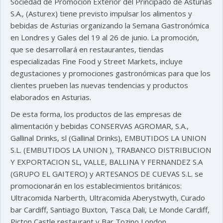
Sociedad de Promoción Exterior del Principado de Asturias
S.A., (Asturex) tiene previsto impulsar los alimentos y
bebidas de Asturias organizando la Semana Gastronómica
en Londres y Gales del 19 al 26 de junio. La promoción,
que se desarrollará en restaurantes, tiendas
especializadas Fine Food y Street Markets, incluye
degustaciones y promociones gastronómicas para que los
clientes prueben las nuevas tendencias y productos
elaborados en Asturias.
De esta forma, los productos de las empresas de
alimentación y bebidas CONSERVAS AGROMAR, S.A.,
Gallinal Drinks, sl (Gallinal Drinks), EMBUTIDOS LA UNION
S.L. (EMBUTIDOS LA UNION ), TRABANCO DISTRIBUCION
Y EXPORTACION SL, VALLE, BALLINA Y FERNANDEZ S.A
(GRUPO EL GAITERO) y ARTESANOS DE CUEVAS S.L. se
promocionarán en los establecimientos británicos:
Ultracomida Narberth, Ultracomida Aberystwyth, Curado
bar Cardiff, Santiago Buxton, Tasca Dali, Le Monde Cardiff,
Picton Castle restaurant y Bar Tozino London.