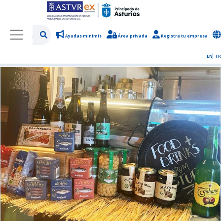
Ayudas minimis
Área privada
Registra tu empresa
/
Sobre Asturex
/
Sala de prensa
/
Noticias y novedades
EN
FR