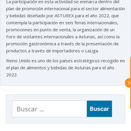
La participación en esta actividad se enmarca dentro del
plan de promoción internacional para el sector alimentación
y bebidas diseñado por ASTUREX para el año 2022, que
contempla la participación en seis ferias internacionales,
astu
promociones en punto de venta, la organización de un
Foro de visitantes internacionales a Asturias, así como la
promoción gastronómica a través de la presentación de
exportar importa
productos a través de importadores o LaLiga.
Reino Unido es uno de los países estratégicos recogido en
¡Hola, soy Astu
Estoy aquí para
ayudarte con la internacionalización de
el plan de alimentos y bebidas de Asturias para el año
tu empresa e informarte sobre los
2022.
eventos y actividades que lleva a cabo
Asturex.
Al continuar con la Conversación,
aceptas nuestra
política de privacidad
Buscar:
¿En que te puedo ayudar hoy?