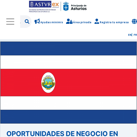
Ayudas minimis
Área privada
Registra tu empresa
/
Sobre Asturex
/
Sala de prensa
/
Noticias y novedades
EN
FR
OPORTUNIDADES DE NEGOCIO EN