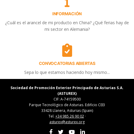
INFORMACIÓN
¿Cuál es el arancel de mi producto en China? ¿Qué ferias hay de
mi sector en Alemania?
CONVOCATORIAS ABIERTAS
Sepa lo que estamos haciendo hoy mismo...
Sociedad de Promoción Exterior Principado de Asturias S.A.
(ASTUREX)
CIF: A-74159500
Parque Tecnológico de Asturias. Edificio CEEI
33428 Llanera, Asturias (Spain)
Tel.
+34 985 26 90 02
·
asturex@asturex.org