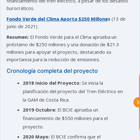
financiamiento del tren eléctrico, a pesar de los desafíos
burocráticos.
Fondo Verde del Clima Aporta $250 Millone
s
(13 de
junio de 2021)
astu
Resumen:
El Fondo Verde para el Clima aprueba un
préstamo de $250 millones y una donación de $21.3
millones para apoyar el proyecto, destacando su
exportar importa
importancia para la reducción de emisiones.
Cronología completa del proyecto
¡Hola, soy Astu
Estoy aquí para
ayudarte con la internacionalización de
2018
Inicio del Proyecto:
Se inicia la
tu empresa e informarte sobre los
eventos y actividades que lleva a cabo
planificación del proyecto del Tren Eléctrico en
Asturex.
la GAM de Costa Rica.
2019
Octubre:
El BCIE aprueba un
Al continuar con la Conversación,
aceptas nuestra
política de privacidad
financiamiento de $550 millones para el
proyecto.
¿En que te puedo ayudar hoy?
2020
Mayo:
El BCIE confirma que el