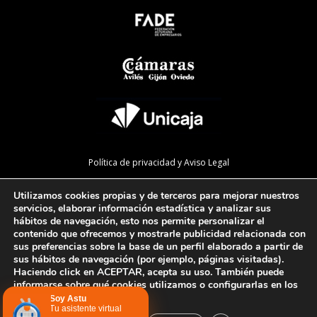
Política de privacidad y Aviso Legal
Política de cookies
Utilizamos cookies propias y de terceros para mejorar nuestros
Política de calidad
servicios, elaborar información estadística y analizar sus
hábitos de navegación, esto nos permite personalizar el
Mapa de la web
contenido que ofrecemos y mostrarle publicidad relacionada con
sus preferencias sobre la base de un perfil elaborado a partir de
Preguntas Frecuentes
sus hábitos de navegación (por ejemplo, páginas visitadas).
Haciendo click en ACEPTAR, acepta su uso. También puede
informarse sobre qué cookies utilizamos o configurarlas en los
AJUSTES
.
Configurar cookies
Soy Astu
Tu asistente virtual