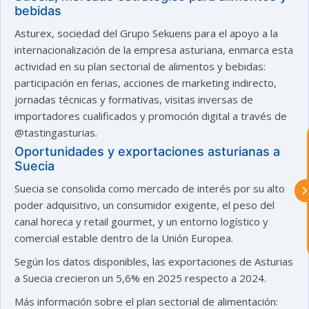
bebidas
astu
Asturex, sociedad del Grupo Sekuens para el apoyo a la
internacionalización de la empresa asturiana, enmarca esta
actividad en su plan sectorial de alimentos y bebidas:
exportar importa
participación en ferias, acciones de marketing indirecto,
jornadas técnicas y formativas, visitas inversas de
¡Hola, soy Astu
Estoy aquí para
importadores cualificados y promoción digital a través de
ayudarte con la internacionalización de
@tastingasturias.
tu empresa e informarte sobre los
eventos y actividades que lleva a cabo
Oportunidades y exportaciones asturianas a
Asturex.
Suecia
Suecia se consolida como mercado de interés por su alto
Al continuar con la Conversación,
poder adquisitivo, un consumidor exigente, el peso del
aceptas nuestra
política de privacidad
canal horeca y retail gourmet, y un entorno logístico y
comercial estable dentro de la Unión Europea.
¿En que te puedo ayudar hoy?
Según los datos disponibles, las exportaciones de Asturias
a Suecia crecieron un 5,6% en 2025 respecto a 2024.
Más información sobre el plan sectorial de alimentación: