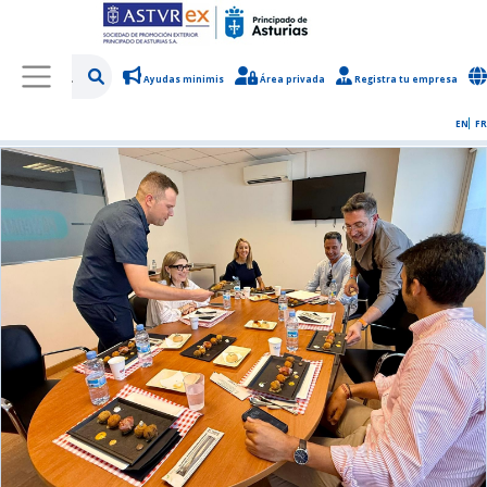
Ayudas minimis
Área privada
Registra tu empresa
/
Sobre Asturex
/
Sala de prensa
/
Noticias y novedades
EN
FR