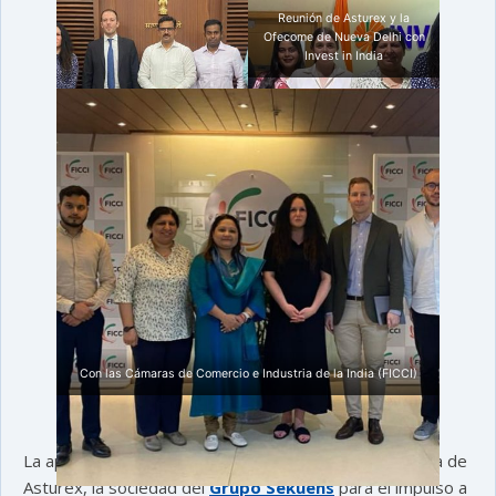
Reunión de Asturex y la
Ofecome de Nueva Delhi con
Invest in India
Con las Cámaras de Comercio e Industria de la India (FICCI)
La apuesta por este mercado responde a la estrategia de
Asturex, la sociedad del
Grupo Sekuens
para el impulso a