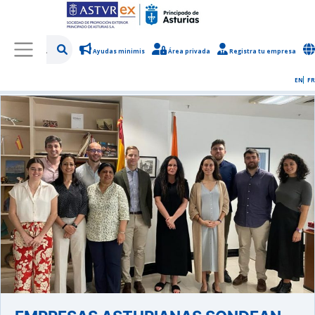
Ayudas minimis
Área privada
Registra tu empresa
/
Sobre Asturex
/
Sala de prensa
/
Noticias y novedades
EN
FR