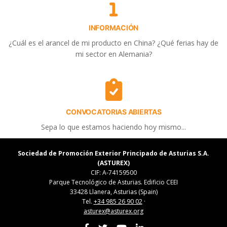
INFORMACIÓN
¿Cuál es el arancel de mi producto en China? ¿Qué ferias hay de
mi sector en Alemania?
CONVOCATORIAS ABIERTAS
Sepa lo que estamos haciendo hoy mismo...
Sociedad de Promoción Exterior Principado de Asturias S.A.
(ASTUREX)
CIF: A-74159500
Parque Tecnológico de Asturias. Edificio CEEI
33428 Llanera, Asturias (Spain)
Tel.
+34 985 26 90 02
·
asturex@asturex.org