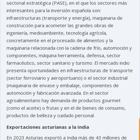
sectorial estratégica (PASE), en el que los sectores más
interesantes para la inversión española son:
infraestructuras (transporte y energía), maquinaria de
construcción para acometer las grandes obras de
ingeniería, medioambiente, tecnología agrícola,
concretamente en el procesado de alimentos y la
maquinaria relacionada con la cadena de frío, automoción y
componentes, máquina herramienta, defensa, sector
farmacéutico, sector sanitario y turismo. El mercado indio
presenta oportunidades en infraestructuras de transporte
(sector ferroviario y aeroportuario) o el sector industrial
astu
(maquinaria de envase y embalaje, componentes de
automoción y fabricación avanzada. En el sector
agroalimentario hay demanda de productos gourmet
exportar importa
(como el aceite) o frutas y en el de bienes de consumo,
productos de belleza y cuidado personal.
¡Hola, soy Astu
Estoy aquí para
ayudarte con la internacionalización de
Exportaciones asturianas a la India
tu empresa e informarte sobre los
eventos y actividades que lleva a cabo
En 2023 Asturias exportó a India más de 43 millones de