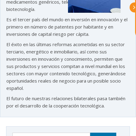
medicamentos genéricos, telecomunicaciones y
Asturex.
biotecnología.
Es el tercer país del mundo en inversión en innovación y el
Al continuar con la Conversación,
aceptas nuestra
política de privacidad
primero en número de patentes por habitante y en
inversiones de capital riesgo per cápita.
¿En que te puedo ayudar hoy?
El éxito en las últimas reformas acometidas en su sector
terciario, energético e inmobiliario, así como sus
inversiones en innovación y conocimiento, permiten que
sus productos y servicios compitan a nivel mundial en los
sectores con mayor contenido tecnológico, generándose
oportunidades reales de negocio para un posible socio
español.
El futuro de nuestras relaciones bilaterales pasa también
por el desarrollo de la cooperación tecnológica.