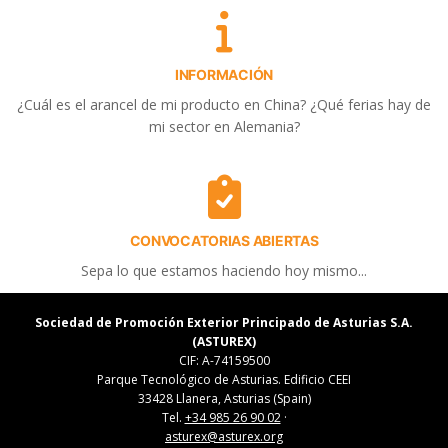
INFORMACIÓN
¿Cuál es el arancel de mi producto en China? ¿Qué ferias hay de
mi sector en Alemania?
CONVOCATORIAS ABIERTAS
Sepa lo que estamos haciendo hoy mismo...
Sociedad de Promoción Exterior Principado de Asturias S.A.
(ASTUREX)
CIF: A-74159500
Parque Tecnológico de Asturias. Edificio CEEI
33428 Llanera, Asturias (Spain)
Tel.
+34 985 26 90 02
·
asturex@asturex.org