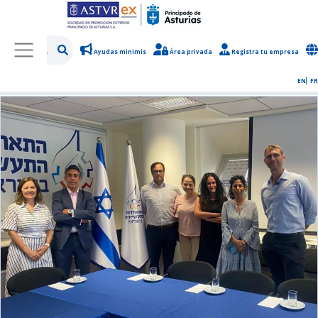
Ayudas minimis
Área privada
Registra tu empresa
/
Sobre Asturex
/
Sala de prensa
/
Noticias y novedades
EN
FR