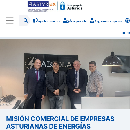
Ayudas minimis
Área privada
Registra tu empresa
/
Sobre Asturex
/
Sala de prensa
/
Noticias y novedades
EN
FR
MISIÓN COMERCIAL DE EMPRESAS
ASTURIANAS DE ENERGÍAS