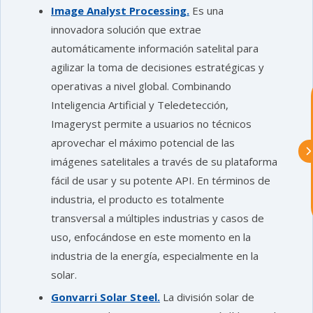
astu
Image Analyst Processing.
Es una
innovadora solución que extrae
automáticamente información satelital para
exportar importa
agilizar la toma de decisiones estratégicas y
operativas a nivel global. Combinando
¡Hola, soy Astu
Estoy aquí para
ayudarte con la internacionalización de
Inteligencia Artificial y Teledetección,
tu empresa e informarte sobre los
Imageryst permite a usuarios no técnicos
eventos y actividades que lleva a cabo
Asturex.
aprovechar el máximo potencial de las
imágenes satelitales a través de su plataforma
Al continuar con la Conversación,
fácil de usar y su potente API.
En términos de
aceptas nuestra
política de privacidad
industria, el producto es totalmente
transversal a múltiples industrias y casos de
¿En que te puedo ayudar hoy?
uso, enfocándose en este momento en la
industria de la energía, especialmente en la
solar.
Gonvarri Solar Steel.
La división solar de