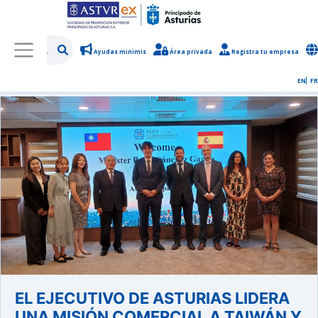
Ayudas minimis
Área privada
Registra tu empresa
/
Sobre Asturex
/
Sala de prensa
/
Noticias y novedades
EN
FR
EL EJECUTIVO DE ASTURIAS LIDERA
UNA MISIÓN COMERCIAL A TAIWÁN Y