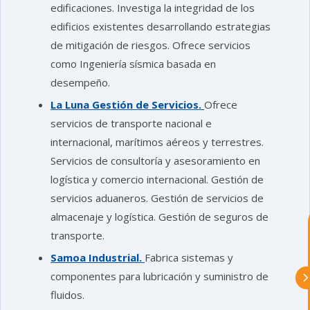
edificaciones. Investiga la integridad de los
edificios existentes desarrollando estrategias
de mitigación de riesgos. Ofrece servicios
como Ingeniería sísmica basada en
desempeño.
La Luna Gestión de Servicios.
Ofrece
astu
servicios de transporte nacional e
internacional, marítimos aéreos y terrestres.
exportar importa
Servicios de consultoría y asesoramiento en
logística y comercio internacional. Gestión de
¡Hola, soy Astu
Estoy aquí para
servicios aduaneros. Gestión de servicios de
ayudarte con la internacionalización de
almacenaje y logística. Gestión de seguros de
tu empresa e informarte sobre los
eventos y actividades que lleva a cabo
transporte.
Asturex.
Samoa Industrial.
Fabrica sistemas y
componentes para lubricación y suministro de
Al continuar con la Conversación,
aceptas nuestra
política de privacidad
fluidos.