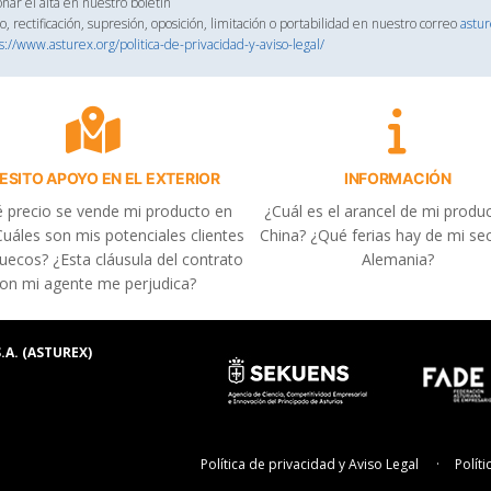
onar el alta en nuestro boletín
, rectificación, supresión, oposición, limitación o portabilidad en nuestro correo
astu
s://www.asturex.org/politica-de-privacidad-y-aviso-legal/
ESITO APOYO EN EL EXTERIOR
INFORMACIÓN
 precio se vende mi producto en
¿Cuál es el arancel de mi produ
uáles son mis potenciales clientes
China? ¿Qué ferias hay de mi se
uecos? ¿Esta cláusula del contrato
Alemania?
on mi agente me perjudica?
.A. (ASTUREX)
Política de privacidad y Aviso Legal
Polít