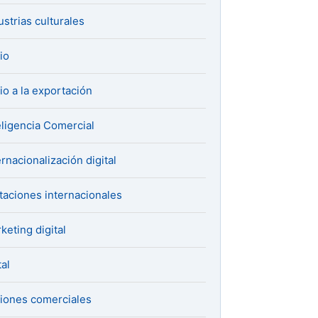
ustrias culturales
cio
cio a la exportación
eligencia Comercial
ernacionalización digital
itaciones internacionales
keting digital
al
iones comerciales