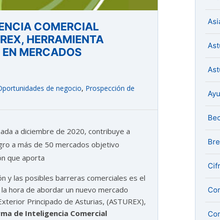
Asi
GENCIA COMERCIAL
REX, HERRAMIENTA
Ast
R EN MERCADOS
Ast
Oportunidades de negocio
,
Prospección de
Ay
Be
lizada a diciembre de 2020, contribuye a
Bre
gro a más de 50 mercados objetivo
ión que aporta
Cif
ión y las posibles barreras comerciales es el
 la hora de abordar un nuevo mercado
Com
 Exterior Principado de Asturias, (ASTUREX),
rma de Inteligencia Comercial
Con