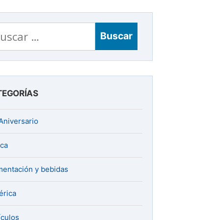
scar:
TEGORÍAS
Aniversario
ica
mentación y bebidas
rica
ículos