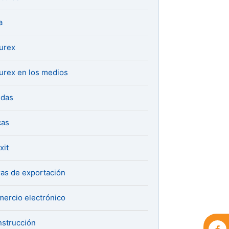
a
urex
urex en los medios
udas
cas
xit
ras de exportación
ercio electrónico
strucción