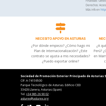
Finalidad: Gesti
Derechos: Acceso
Más info en
http
NECESITO APOYO EN ASTURIAS
NEC
¿Por dónde empiezo? ¿Cómo hago mi
¿A qué
Plan de Internacionalización? ¿Este
Perú? ¿C
contrato se ajusta a mis necesidades?
en Marr
¿Puedo exportar online?
c
Sociedad de Promoción Exterior Principado de Asturias S
CIF: A-74159500
Parque Tecnológico de Asturias. Edificio CEEI
33428 Llanera, Asturias (Spain)
Tel.
+34 985 26 90 02
·
asturex@asturex.org