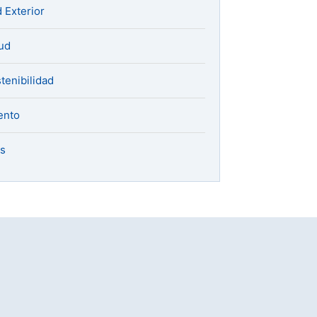
 Exterior
ud
tenibilidad
ento
s