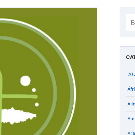
Bu
CA
20 
Áfr
Ali
Amé
Art