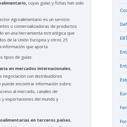
alimentario,
cuyas guías y fichas han sido
Coo
ector Agroalimentario es un servicio
De
cantes o comercializadoras de productos
ido en una herramienta estratégica que
EB
dos de la Unión Europea y otros 25
a información que aporta.
Ent
s tipos de guías:
Ent
aria en mercados internacionales
,
e negociación con distribuidores
Est
ro puede encontrar información sobre:
cceso al mercado, canales de
Eu
rés y exportaciones del mundo y
Fer
oalimentarias en terceros países
,
For