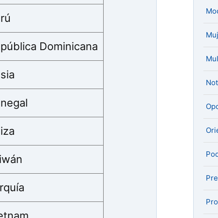
Mo
rú
Muj
pública Dominicana
Mul
sia
Not
negal
Opo
iza
Ori
Pod
iwán
Pre
rquía
Pro
etnam