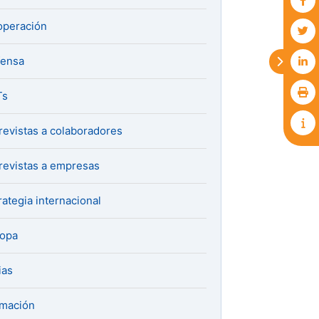
peración
fensa
Ts
revistas a colaboradores
revistas a empresas
rategia internacional
ropa
ias
mación