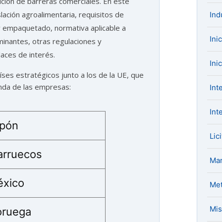
lución de barreras comerciales. En este
lación agroalimentaria, requisitos de
Ind
y empaquetado, normativa aplicable a
Ini
aminantes, otras regulaciones y
laces de interés.
Ini
íses estratégicos junto a los de la UE, que
nda de las empresas:
Int
Int
pón
Lic
rruecos
Mar
xico
Met
Mis
ruega