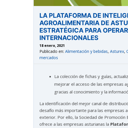
LA PLATAFORMA DE INTELI
AGROALIMENTARIA DE ASTU
ESTRATÉGICA PARA OPERA
INTERNACIONALES
18 enero, 2021
Publicado en:
Alimentación y bebidas
,
Asturex
,
astu
mercados
exportar importa
La colección de fichas y guías, actua
mejorar el acceso de las empresas a
¡Hola, soy Astu
Estoy aquí para ayudarte
gracias al conocimiento y la informac
con la internacionalización de tu empresa e
informarte sobre los eventos y actividades
La identificación del mejor canal de distribuc
que lleva a cabo Asturex.
desafío más importante para las empresas a
exterior. Por ello, la Sociedad de Promoción
Al continuar con la Conversación, aceptas
ofrece a las empresas asturianas la
Platafo
nuestra
política de privacidad