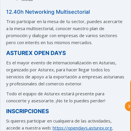
12.40h Networking Multisectorial
Tras participar en la mesa de tu sector, puedes acercarte
a la mesa multisectorial, conocer nuestro plan de
promoción y dialogar con empresas de varios sectores
pero con interés en tus mismos mercados.
astu
ASTUREX OPEN DAYS
Es el mayor evento de internacionalización en Asturias,
exportar importa
organizado por Asturex, para hacer llegar todos los
servicios de apoyo a la exportación a empresas asturianas
y profesionales del comercio exterior.
¡Hola, soy Astu
Estoy aquí para
ayudarte con la internacionalización de
Todo el equipo de Asturex estará presente para
tu empresa e informarte sobre los
eventos y actividades que lleva a cabo
conocerte y asesorarte. ¡No te lo puedes perder!
Asturex.
INSCRIPCIONES
Al continuar con la Conversación,
Si quieres participar en cualquiera de las actividades,
aceptas nuestra
política de privacidad
accede a nuestra web:
https://opendays.asturex.org
,