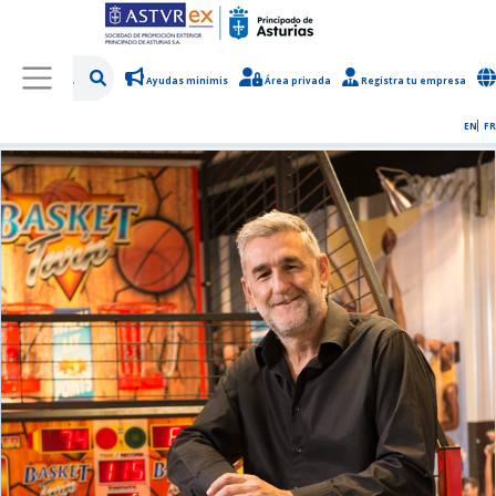
Ayudas minimis
Área privada
Registra tu empresa
/
Sobre Asturex
/
Sala de prensa
/
Noticias y novedades
EN
FR