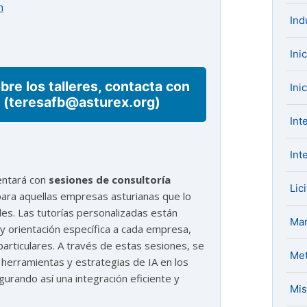
h
Ind
Ini
bre los talleres, contacta con
Ini
n (teresafb@asturex.org)
Int
Int
entará con
sesiones de consultoría
Lic
para aquellas empresas asturianas que lo
bles. Las tutorías personalizadas están
Mar
 orientación específica a cada empresa,
articulares. A través de estas sesiones, se
Met
herramientas y estrategias de IA en los
urando así una integración eficiente y
Mis