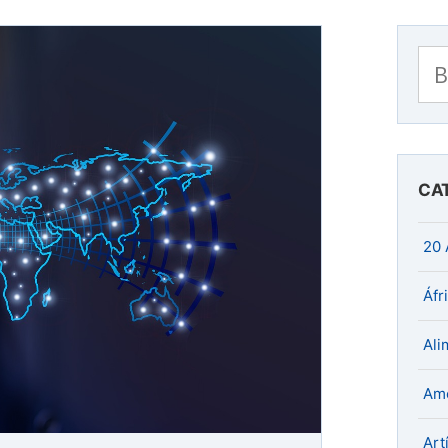
Bu
CA
20 
Áfr
Ali
Amé
Art