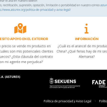
onar el alta en nuestro boletín
, rectificación, supresión, oposición, limitación o portabilidad en nuestro correo
astu
s://www.asturex.org/politica-de-privacidad-y-aviso-legal/
ESITO APOYO EN EL EXTERIOR
INFORMACIÓN
 precio se vende mi producto en
¿Cuál es el arancel de mi produ
uáles son mis potenciales clientes
China? ¿Qué ferias hay de mi se
uecos? ¿Esta cláusula del contrato
Alemania?
on mi agente me perjudica?
.A. (ASTUREX)
Política de privacidad y Aviso Legal
Polít