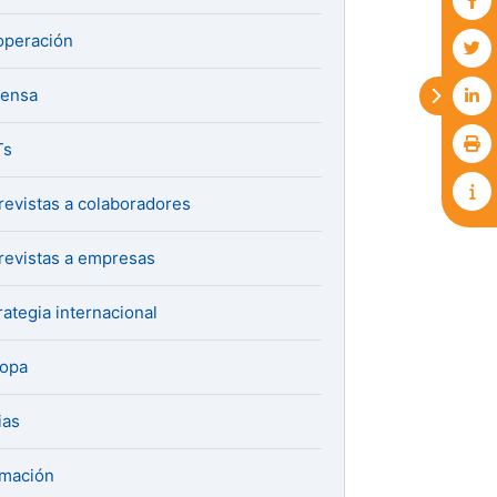
peración
fensa
Ts
revistas a colaboradores
revistas a empresas
rategia internacional
ropa
ias
mación