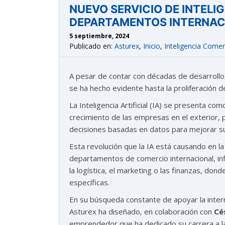
NUEVO SERVICIO DE INTELIG
DEPARTAMENTOS INTERNAC
5 septiembre, 2024
Publicado en:
Asturex
,
Inicio
,
Inteligencia Comer
A pesar de contar con décadas de desarrollo,
se ha hecho evidente hasta la proliferación d
astu
La Inteligencia Artificial (IA) se presenta com
crecimiento de las empresas en el exterior,
decisiones basadas en datos para mejorar su e
exportar importa
Esta revolución que la IA está causando en la
departamentos de comercio internacional, i
¡Hola, soy Astu
Estoy aquí para ayudarte
con la internacionalización de tu empresa e
la logística, el marketing o las finanzas, do
informarte sobre los eventos y actividades
específicas.
que lleva a cabo Asturex.
En su búsqueda constante de apoyar la intern
Asturex ha diseñado, en colaboración con
Cé
Al continuar con la Conversación, aceptas
nuestra
política de privacidad
emprendedor que ha dedicado su carrera a la