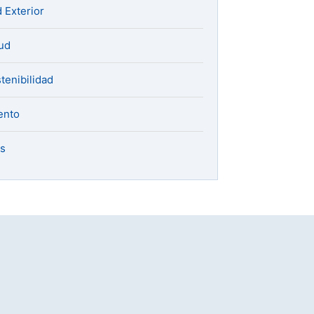
 Exterior
ud
tenibilidad
ento
s