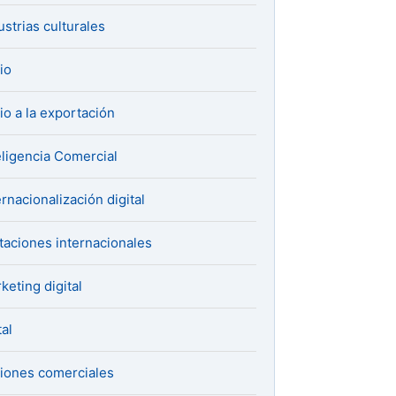
ustrias culturales
cio
cio a la exportación
eligencia Comercial
ernacionalización digital
itaciones internacionales
keting digital
al
iones comerciales