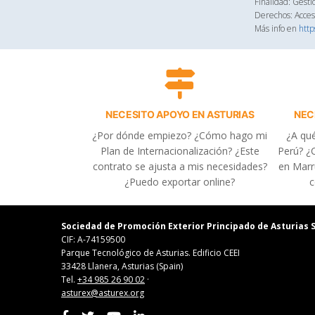
Finalidad: Gesti
Derechos: Acceso
Más info en
http
NECESITO APOYO EN ASTURIAS
NEC
¿Por dónde empiezo? ¿Cómo hago mi
¿A qué
Plan de Internacionalización? ¿Este
Perú? ¿C
contrato se ajusta a mis necesidades?
en Marr
¿Puedo exportar online?
c
Sociedad de Promoción Exterior Principado de Asturias S
CIF: A-74159500
Parque Tecnológico de Asturias. Edificio CEEI
33428 Llanera, Asturias (Spain)
Tel.
+34 985 26 90 02
·
asturex@asturex.org