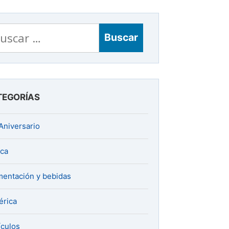
scar:
TEGORÍAS
Aniversario
ica
mentación y bebidas
rica
ículos