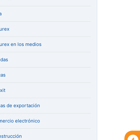
a
urex
urex en los medios
udas
cas
xit
ras de exportación
ercio electrónico
strucción