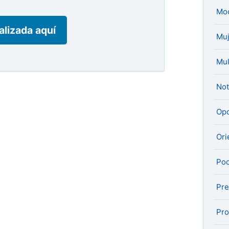
Mo
ualizada aquí
Muj
Mul
Not
Opo
Ori
Pod
Pre
Pro