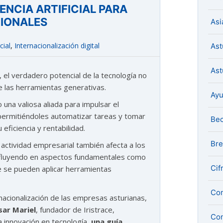
ENCIA ARTIFICIAL PARA
IONALES
Asi
cial
,
Internacionalización digital
Ast
Ast
 el verdadero potencial de la tecnología no
e las herramientas generativas.
Ay
o una valiosa aliada para impulsar el
 permitiéndoles automatizar tareas y tomar
Be
ficiencia y rentabilidad.
Bre
 actividad empresarial también afecta a los
nfluyendo en aspectos fundamentales como
Cif
nde se pueden aplicar herramientas
Com
acionalización de las empresas asturianas,
sar Mariel
, fundador de Iristrace,
Con
 innovación en tecnología,
una guía