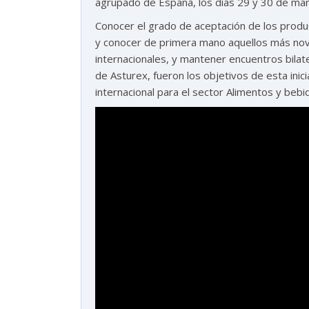
agrupado de España, los días 29 y 30 de mar
exportar importa
Conocer el grado de aceptación de los product
y conocer de primera mano aquellos más no
¡Hola, soy Astu
Estoy aquí para ayudarte
internacionales, y mantener encuentros bilate
con la internacionalización de tu empresa e
de Asturex, fueron los objetivos de esta inic
informarte sobre los eventos y actividades
internacional para el sector Alimentos y beb
que lleva a cabo Asturex.
Al continuar con la Conversación, aceptas
nuestra
política de privacidad
¿En que te puedo ayudar hoy?