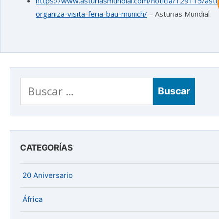
https://www.asturiasmundial.com/noticia/129115/ast
organiza-visita-feria-bau-munich/
– Asturias Mundial
¿En que te puedo ayudar hoy?
Buscar:
CATEGORÍAS
20 Aniversario
África