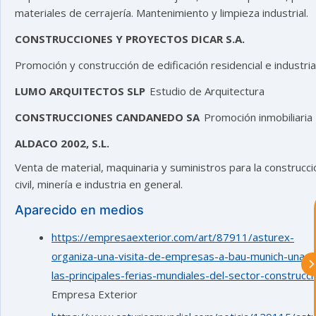
materiales de cerrajería. Mantenimiento y limpieza industrial.
CONSTRUCCIONES Y PROYECTOS DICAR S.A.
Promoción y construcción de edificación residencial e industrial
LUMO ARQUITECTOS SLP
Estudio de Arquitectura
CONSTRUCCIONES CANDANEDO SA
Promoción inmobiliaria
astu
ALDACO 2002, S.L.
Venta de material, maquinaria y suministros para la construcci
exportar importa
civil, minería e industria en general.
Aparecido en medios
¡Hola, soy Astu
Estoy aquí para
ayudarte con la internacionalización de
tu empresa e informarte sobre los
https://empresaexterior.com/art/87911/asturex-
eventos y actividades que lleva a cabo
organiza-una-visita-de-empresas-a-bau-munich-una-d
Asturex.
las-principales-ferias-mundiales-del-sector-construcci
Empresa Exterior
Al continuar con la Conversación,
aceptas nuestra
política de privacidad