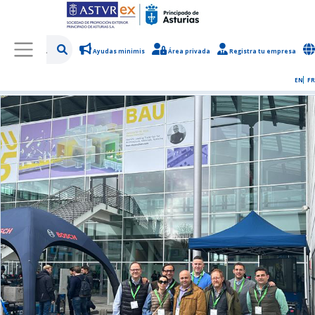
Ayudas minimis
Área privada
Registra tu empresa
/
Sobre Asturex
/
Sala de prensa
/
Noticias y novedades
EN
FR