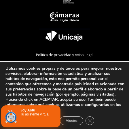
Política de privacidad y Aviso Legal
Política de cookies
Utilizamos cookies propias y de terceros para mejorar nuestros
Política de calidad
servicios, elaborar información estadística y analizar sus
hábitos de navegación, esto nos permite personalizar el
Mapa de la web
contenido que ofrecemos y mostrarle publicidad relacionada con
sus preferencias sobre la base de un perfil elaborado a partir de
Preguntas Frecuentes
sus hábitos de navegación (por ejemplo, páginas visitadas).
Haciendo click en ACEPTAR, acepta su uso. También puede
informarse sobre qué cookies utilizamos o configurarlas en los
AJUSTES
.
Configurar cookies
Soy Astu
Tu asistente virtual
Cerrar el banner de 
Aceptar
Rechazar
Ajustes