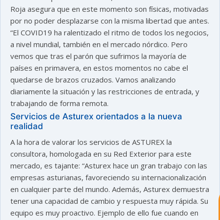
Roja asegura que en este momento son físicas, motivadas
por no poder desplazarse con la misma libertad que antes.
“El COVID19 ha ralentizado el ritmo de todos los negocios,
a nivel mundial, también en el mercado nórdico. Pero
vemos que tras el parón que sufrimos la mayoría de
países en primavera, en estos momentos no cabe el
quedarse de brazos cruzados. Vamos analizando
diariamente la situación y las restricciones de entrada, y
trabajando de forma remota.
Servicios de Asturex orientados a la nueva
realidad
astu
A la hora de valorar los servicios de ASTUREX la
consultora, homologada en su Red Exterior para este
mercado, es tajante: “Asturex hace un gran trabajo con las
exportar importa
empresas asturianas, favoreciendo su internacionalización
en cualquier parte del mundo. Además, Asturex demuestra
¡Hola, soy Astu
Estoy aquí para
tener una capacidad de cambio y respuesta muy rápida. Su
ayudarte con la internacionalización de
equipo es muy proactivo. Ejemplo de ello fue cuando en
tu empresa e informarte sobre los