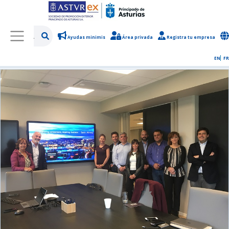
Ayudas minimis
Área privada
Registra tu empresa
/
Sobre Asturex
/
Sala de prensa
/
Noticias y novedades
EN
FR