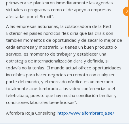
primavera se plantearon inmediatamente las agendas
eventos y actividades que lleva a cabo
Asturex.
virtuales o programas como el de apoyo a empresas
afectadas por el Brexit”.
Al continuar con la Conversación,
A las empresas asturianas, la colaboradora de la Red
aceptas nuestra
política de privacidad
Exterior en países nórdicos “les diría que las crisis son
también momentos de oportunidad y de sacar lo mejor de
¿En que te puedo ayudar hoy?
cada empresa y mostrarlo. Si tienes un buen producto o
servicio, es momento de trabajar y establecer una
estrategia de internacionalización clara y definida, si
todavía no la tenías. El mundo actual ofrece oportunidades
increíbles para hacer negocios en remoto con cualquier
parte del mundo, y el mercado nórdico es un mercado
totalmente acostumbrado a las video conferencias o el
teletrabajo, puesto que hay mucha conciliación familiar y
condiciones laborales beneficiosas”.
Alfombra Roja Consulting:
http://www.alfombraroja.se/