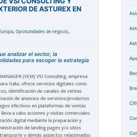
DE VSI CONSULTING Y
XTERIOR DE ASTUREX EN
Asi
Ast
Europa
,
Oportunidades de negocio
,
Ast
 analizar el sector, la
Ay
ilidades para escoger la estrategia
Be
 MANAGER (VEM) VSI Consulting, empresa
ra Italia, ofrece servicios digitales como
Bre
cos, identificación de canales de ventas
ptación de anuncios de servicios/productos
Cif
 pagos efectivos en plataformas de ventas
lleva a cabo acciones y visitas comerciales
Com
ización digital mediante la preparación y
nistración de landing pages y/o sitios
Con
, transporte y demás aspectos relacionados