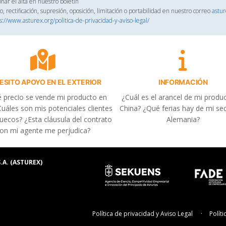
onar el alta en nuestro boletín
, rectificación, supresión, oposición, limitación o portabilidad en nuestro correo
astu
s://www.asturex.org/politica-de-privacidad-y-aviso-legal/
ESITO APOYO EN EL EXTERIOR
INFORMACIÓN
 precio se vende mi producto en
¿Cuál es el arancel de mi produ
uáles son mis potenciales clientes
China? ¿Qué ferias hay de mi se
uecos? ¿Esta cláusula del contrato
Alemania?
on mi agente me perjudica?
.A. (ASTUREX)
Política de privacidad y Aviso Legal
Polít