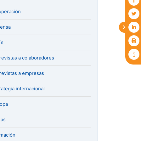
peración
fensa
Ts
revistas a colaboradores
revistas a empresas
rategia internacional
ropa
ias
mación