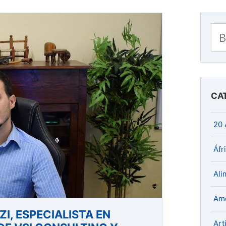
Bu
CA
20 
Áfr
Ali
Amé
ZI, ESPECIALISTA EN
Art