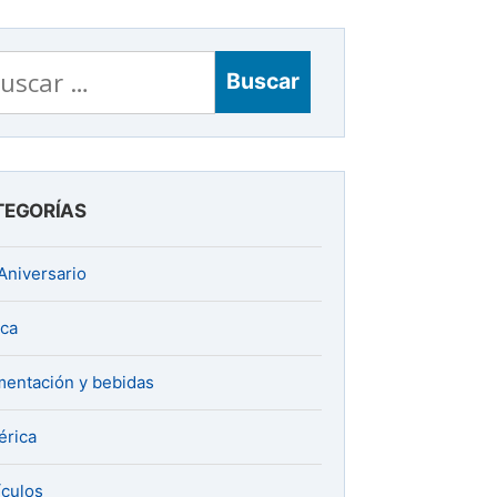
scar:
TEGORÍAS
Aniversario
ica
mentación y bebidas
rica
ículos