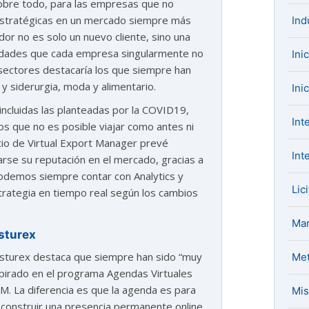
obre todo, para las empresas que no
 estratégicas en un mercado siempre más
Ind
dor no es solo un nuevo cliente, sino una
nidades que cada empresa singularmente no
Ini
 sectores destacaría los que siempre han
y siderurgia, moda y alimentario.
Ini
incluidas las planteadas por la COVID19,
Int
 que no es posible viajar como antes ni
icio de Virtual Export Manager prevé
Int
rse su reputación en el mercado, gracias a
podemos siempre contar con Analytics y
Lic
strategia en tiempo real según los cambios
Mar
Asturex
Asturex destaca que siempre han sido “muy
Met
pirado en el programa Agendas Virtuales
M. La diferencia es que la agenda es para
Mis
 construir una presencia permanente online