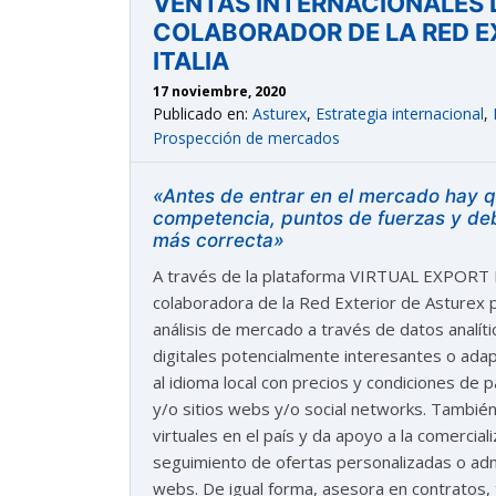
VENTAS INTERNACIONALES 
COLABORADOR DE LA RED E
ITALIA
17 noviembre, 2020
Publicado en:
Asturex
,
Estrategia internacional
,
Prospección de mercados
«Antes de entrar en el mercado hay que
competencia, puntos de fuerzas y deb
astu
más correcta»
A través de la plataforma VIRTUAL EXPORT
exportar importa
colaboradora de la Red Exterior de Asturex pa
análisis de mercado a través de datos analíti
¡Hola, soy Astu
Estoy aquí para ayudarte
digitales potencialmente interesantes o ada
con la internacionalización de tu empresa e
al idioma local con precios y condiciones de
informarte sobre los eventos y actividades
y/o sitios webs y/o social networks. También 
que lleva a cabo Asturex.
virtuales en el país y da apoyo a la comercial
seguimiento de ofertas personalizadas o admi
Al continuar con la Conversación, aceptas
webs. De igual forma, asesora en contratos
nuestra
política de privacidad