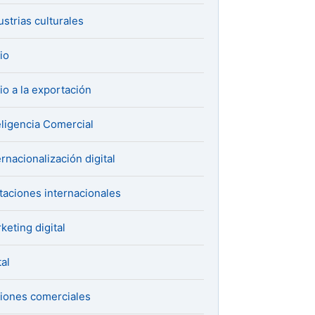
ustrias culturales
cio
cio a la exportación
eligencia Comercial
ernacionalización digital
itaciones internacionales
keting digital
al
iones comerciales