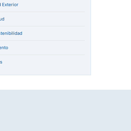
 Exterior
ud
tenibilidad
ento
s