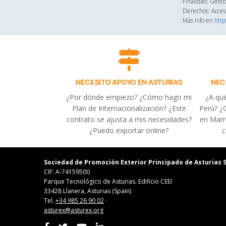
Finalidad: Gesti
Derechos: Acceso
Más info en
http
NECESITO APOYO EN ASTURIAS
NEC
¿Por dónde empiezo? ¿Cómo hago mi
¿A qué
Plan de Internacionalización? ¿Este
Perú? ¿C
contrato se ajusta a mis necesidades?
en Marr
¿Puedo exportar online?
c
Sociedad de Promoción Exterior Principado de Asturias S
CIF: A-74159500
Parque Tecnológico de Asturias. Edificio CEEI
33428 Llanera, Asturias (Spain)
Tel.
+34 985 26 90 02
·
asturex@asturex.org