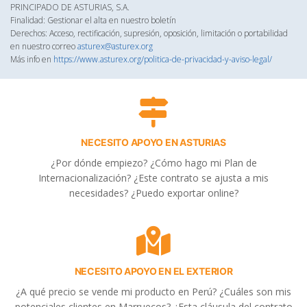
PRINCIPADO DE ASTURIAS, S.A.
Finalidad: Gestionar el alta en nuestro boletín
Derechos: Acceso, rectificación, supresión, oposición, limitación o portabilidad
en nuestro correo
asturex@asturex.org
Más info en
https://www.asturex.org/politica-de-privacidad-y-aviso-legal/
NECESITO APOYO EN ASTURIAS
¿Por dónde empiezo? ¿Cómo hago mi Plan de
Internacionalización? ¿Este contrato se ajusta a mis
necesidades? ¿Puedo exportar online?
NECESITO APOYO EN EL EXTERIOR
¿A qué precio se vende mi producto en Perú? ¿Cuáles son mis
potenciales clientes en Marruecos? ¿Esta cláusula del contrato