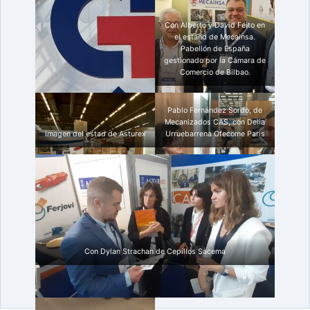
Con Alberto y David Feito en
el estand de Mecainsa.
Pabellón de España
gestionado por la Cámara de
Comercio de Bilbao.
Pablo Fernández Sordo, de
Mecanizados CAS, con Delia
Imagen del estad de Asturex
Urruebarrena Ofecome Paris
Con Dylan Strachan de Cepillos Sacema