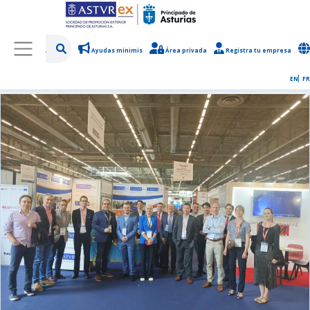
Ayudas minimis
Área privada
Registra tu empresa
/
Sobre Asturex
/
Sala de prensa
/
Noticias y novedades
EN
FR