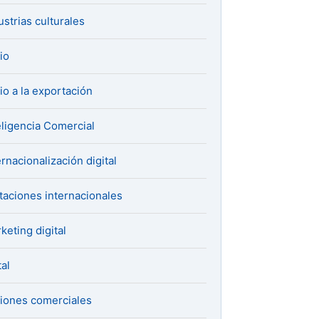
ustrias culturales
cio
cio a la exportación
eligencia Comercial
ernacionalización digital
itaciones internacionales
keting digital
al
iones comerciales