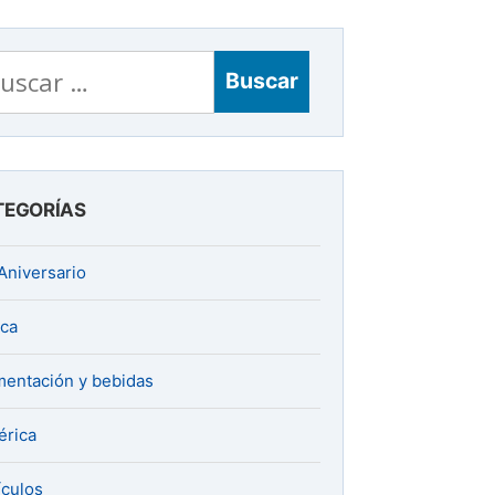
scar:
TEGORÍAS
Aniversario
ica
mentación y bebidas
rica
ículos