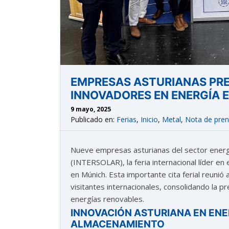
EMPRESAS ASTURIANAS PRE
INNOVADORES EN ENERGÍA 
astu
9 mayo, 2025
Publicado en:
Ferias
,
Inicio
,
Metal
,
Nota de pre
exportar importa
Nueve empresas asturianas del sector energ
(INTERSOLAR), la feria internacional líder e
¡Hola, soy Astu
Estoy aquí para ayudarte
con la internacionalización de tu empresa e
en Múnich. Esta importante cita ferial reuni
informarte sobre los eventos y actividades
visitantes internacionales, consolidando la p
que lleva a cabo Asturex.
energías renovables.
INNOVACIÓN ASTURIANA EN ENE
Al continuar con la Conversación, aceptas
ALMACENAMIENTO
nuestra
política de privacidad