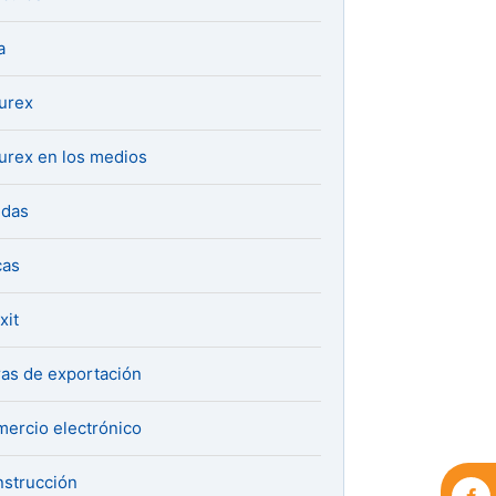
a
urex
urex en los medios
udas
cas
xit
ras de exportación
ercio electrónico
strucción