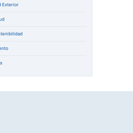
 Exterior
ud
tenibilidad
ento
s