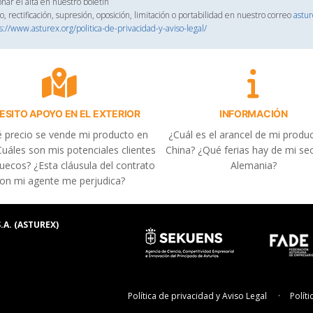
onar el alta en nuestro boletín
, rectificación, supresión, oposición, limitación o portabilidad en nuestro correo
astu
s://www.asturex.org/politica-de-privacidad-y-aviso-legal/
ESITO APOYO EN EL EXTERIOR
INFORMACIÓN
 precio se vende mi producto en
¿Cuál es el arancel de mi produ
uáles son mis potenciales clientes
China? ¿Qué ferias hay de mi se
uecos? ¿Esta cláusula del contrato
Alemania?
on mi agente me perjudica?
.A. (ASTUREX)
Política de privacidad y Aviso Legal
Polít