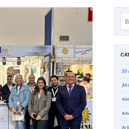
Bu
CA
20 
Áfr
Ali
Amé
Art