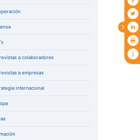
peración
fensa
Ts
revistas a colaboradores
revistas a empresas
rategia internacional
ropa
ias
mación