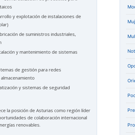
taicos
Mo
rollo y explotación de instalaciones de
Muj
olar)
bricación de suministros industriales,
Mul
n
Not
stalación y mantenimiento de sistemas
Opo
stemas de gestión para redes
on almacenamiento
Ori
matización y sistemas de seguridad
Pod
Pre
e la posición de Asturias como región líder
portunidades de colaboración internacional
energías renovables.
Pro