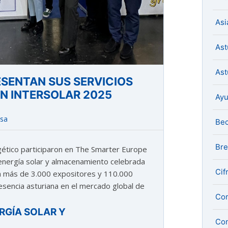
Asi
Ast
Ast
SENTAN SUS SERVICIOS
EN INTERSOLAR 2025
Ay
nsa
Be
Bre
ético participaron en The Smarter Europe
n energía solar y almacenamiento celebrada
Cif
ó a más de 3.000 expositores y 110.000
resencia asturiana en el mercado global de
Com
RGÍA SOLAR Y
Con