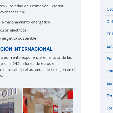
urex (Sociedad de Promoción Exterior
Coo
 avanzadas en:
De
de almacenamiento energético
culos eléctricos
EB
energética sostenible
Ent
CIÓN INTERNACIONAL
crecimiento exponencial en el total de las
Ent
garon a 245 millones de euros en
dato refleja el potencial de la región en el
Est
s.
Eu
Fer
For