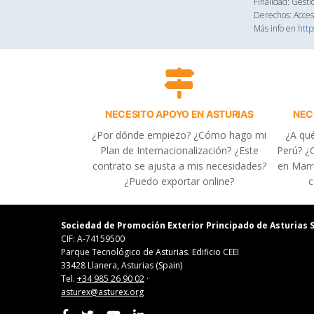
Finalidad: Gesti
Derechos: Acceso
Más info en
http
NECESITO APOYO EN ASTURIAS
NEC
¿Por dónde empiezo? ¿Cómo hago mi
¿A qué
Plan de Internacionalización? ¿Este
Perú? ¿C
contrato se ajusta a mis necesidades?
en Marr
¿Puedo exportar online?
c
Sociedad de Promoción Exterior Principado de Asturias S
CIF: A-74159500
Parque Tecnológico de Asturias. Edificio CEEI
33428 Llanera, Asturias (Spain)
Tel.
+34 985 26 90 02
·
asturex@asturex.org