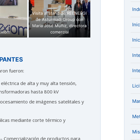
Ind
Visita al stand de REENERGI
de Asturmadi Group con
Ini
Maria José Muñiz, directora
 Exiom
comercial
Ini
Int
IPANTES
Int
ron fueron:
 eléctrica de alta y muy alta tensión,
Lic
ansformadoras hasta 800 kV
Mar
rocesamiento de imágenes satelitales y
Met
licas mediante corte térmico y
Mis
– Comercialización de productos para