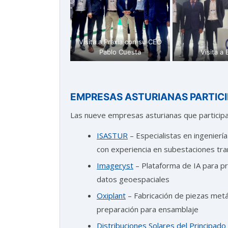
Visita a Praxia con su CEO
Pablo Cuesta
Visita a
EMPRESAS ASTURIANAS PARTIC
Las nueve empresas asturianas que participa
ISASTUR
– Especialistas en ingeniería
con experiencia en subestaciones tr
Imageryst
– Plataforma de IA para p
datos geoespaciales
Oxiplant
– Fabricación de piezas metá
preparación para ensamblaje
Distribuciones Solares del Principado