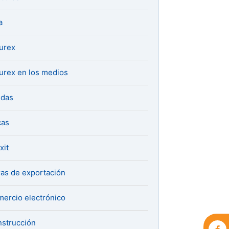
a
urex
urex en los medios
udas
cas
xit
ras de exportación
ercio electrónico
strucción