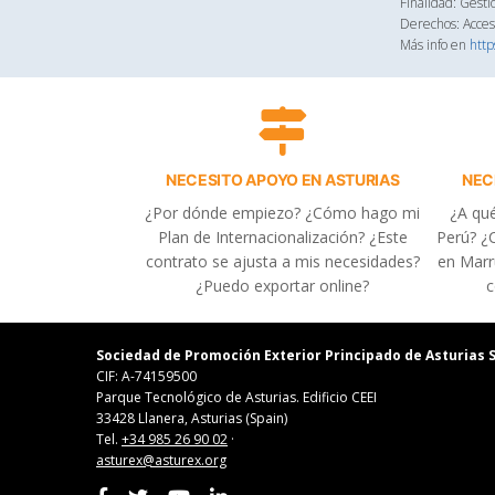
Finalidad: Gesti
Derechos: Acceso
Más info en
http
NECESITO APOYO EN ASTURIAS
NEC
¿Por dónde empiezo? ¿Cómo hago mi
¿A qué
Plan de Internacionalización? ¿Este
Perú? ¿C
contrato se ajusta a mis necesidades?
en Marr
¿Puedo exportar online?
c
Sociedad de Promoción Exterior Principado de Asturias S
CIF: A-74159500
Parque Tecnológico de Asturias. Edificio CEEI
33428 Llanera, Asturias (Spain)
Tel.
+34 985 26 90 02
·
asturex@asturex.org