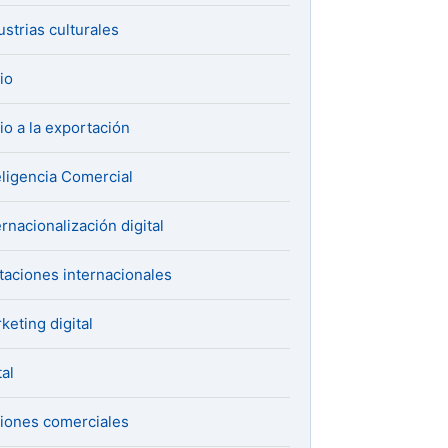
ustrias culturales
cio
cio a la exportación
eligencia Comercial
ernacionalización digital
itaciones internacionales
keting digital
al
iones comerciales