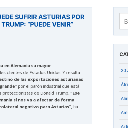
EDE SUFRIR ASTURIAS POR
Bu
TRUMP: “PUEDE VENIR”
CA
úa en Alemania su mayor
20 
les clientes de Estados Unidos. Y resulta
estino de las exportaciones asturianas
Áfr
 grande”
por el parón industrial que está
cas proteccionistas de Donald Trump
. “Ese
Ali
emania sí nos va a afectar de forma
colateral negativo para Asturias”
, ha
Amé
Art