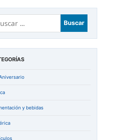
scar:
TEGORÍAS
Aniversario
ica
mentación y bebidas
rica
ículos