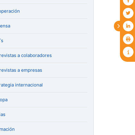
peración
fensa
Ts
revistas a colaboradores
revistas a empresas
rategia internacional
ropa
ias
mación