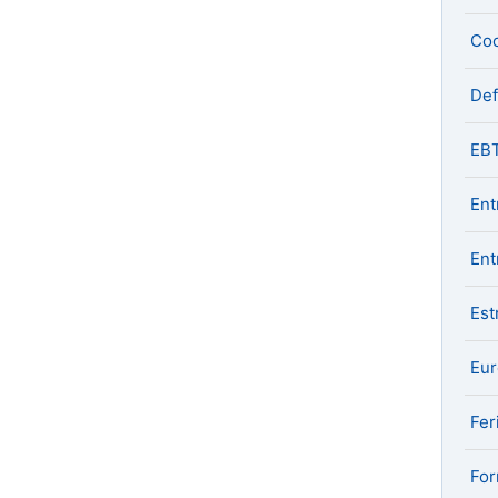
Coo
De
EB
Ent
Ent
Est
Eu
Fer
For