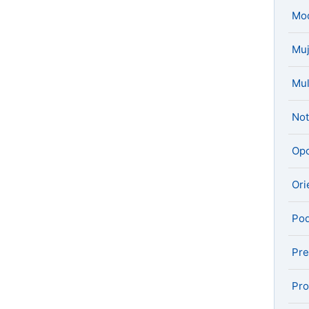
Mo
Muj
Mul
Not
Opo
Ori
Pod
Pre
Pro