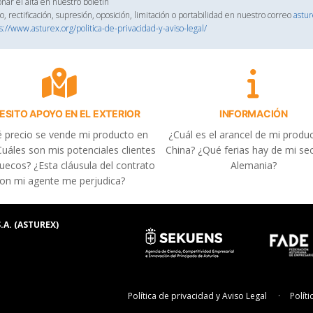
onar el alta en nuestro boletín
, rectificación, supresión, oposición, limitación o portabilidad en nuestro correo
astu
s://www.asturex.org/politica-de-privacidad-y-aviso-legal/
ESITO APOYO EN EL EXTERIOR
INFORMACIÓN
 precio se vende mi producto en
¿Cuál es el arancel de mi produ
uáles son mis potenciales clientes
China? ¿Qué ferias hay de mi se
uecos? ¿Esta cláusula del contrato
Alemania?
on mi agente me perjudica?
.A. (ASTUREX)
Política de privacidad y Aviso Legal
Polít