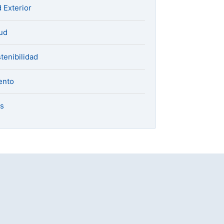
 Exterior
ud
tenibilidad
ento
s