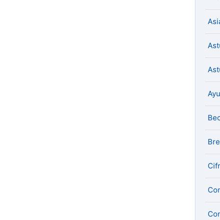
Asi
Ast
Ast
Ay
Be
Bre
Cif
Com
Con