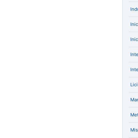
Ind
Ini
Ini
Int
Int
Lic
Mar
Met
Mis