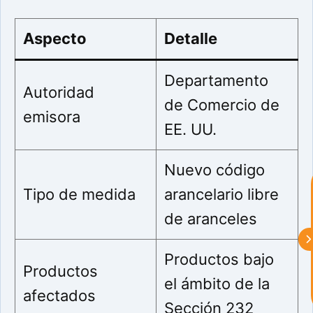
Aspecto
Detalle
Departamento
Autoridad
astu
de Comercio de
emisora
EE. UU.
exportar importa
Nuevo código
¡Hola, soy Astu
Estoy aquí para
ayudarte con la internacionalización de
Tipo de medida
arancelario libre
tu empresa e informarte sobre los
eventos y actividades que lleva a cabo
de aranceles
Asturex.
Productos bajo
Al continuar con la Conversación,
Productos
aceptas nuestra
política de privacidad
el ámbito de la
afectados
Sección 232
¿En que te puedo ayudar hoy?