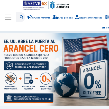
Ayudas minimis
Área privada
Registra tu empresa
/
Sobre Asturex
/
Sala de prensa
/
Noticias y novedades
EN
FR