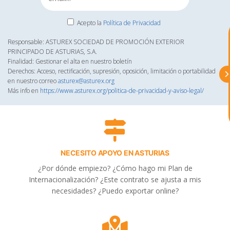
astu
Acepto la
Política de Privacidad
exportar importa
Responsable: ASTUREX SOCIEDAD DE PROMOCIÓN EXTERIOR
PRINCIPADO DE ASTURIAS, S.A.
Finalidad: Gestionar el alta en nuestro boletín
¡Hola, soy Astu
Estoy aquí para
Derechos: Acceso, rectificación, supresión, oposición, limitación o portabilidad
ayudarte con la internacionalización de
en nuestro correo
asturex@asturex.org
tu empresa e informarte sobre los
Más info en
https://www.asturex.org/politica-de-privacidad-y-aviso-legal/
eventos y actividades que lleva a cabo
Asturex.
Al continuar con la Conversación,
aceptas nuestra
política de privacidad
NECESITO APOYO EN ASTURIAS
¿En que te puedo ayudar hoy?
¿Por dónde empiezo? ¿Cómo hago mi Plan de
Internacionalización? ¿Este contrato se ajusta a mis
necesidades? ¿Puedo exportar online?