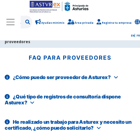
Ayudas minimis
Área privada
Registra tu empresa
/
Contacto
/
Servicio de información de Asturex
/
FAQ para
EN
FR
proveedores
FAQ PARA PROVEEDORES
¿
Cómo puedo ser proveedor de Asturex?
¿Qué tipo de registros de consultoría dispone
Asturex?
He realizado un trabajo para Asturex y necesito un
certificado, ¿cómo puedo solicitarlo?