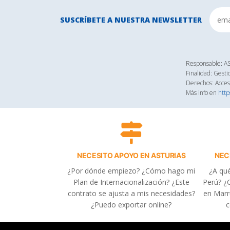
SUSCRÍBETE A NUESTRA NEWSLETTER
Responsable: 
Finalidad: Gesti
Derechos: Acceso
Más info en
http
NECESITO APOYO EN ASTURIAS
NEC
¿Por dónde empiezo? ¿Cómo hago mi
¿A qué
Plan de Internacionalización? ¿Este
Perú? ¿C
contrato se ajusta a mis necesidades?
en Marr
¿Puedo exportar online?
c