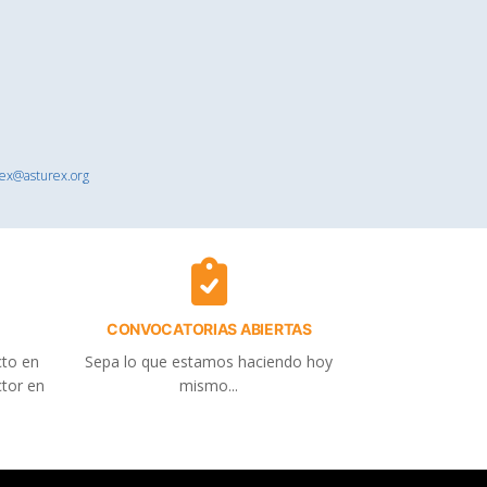
rex@asturex.org
CONVOCATORIAS ABIERTAS
cto en
Sepa lo que estamos haciendo hoy
ctor en
mismo...