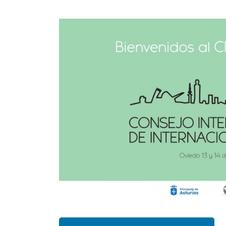
astu
exportar importa
¡Hola, soy Astu
Estoy aquí para ayudarte
con la internacionalización de tu empresa e
informarte sobre los eventos y actividades
que lleva a cabo Asturex.
Al continuar con la Conversación, aceptas
nuestra
política de privacidad