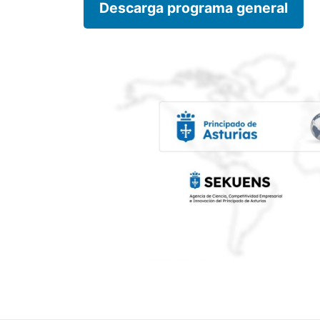
Descarga programa general
¿En que te puedo ayudar hoy?