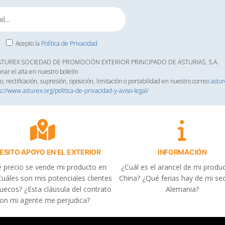
Acepto la
Política de Privacidad
ASTUREX SOCIEDAD DE PROMOCIÓN EXTERIOR PRINCIPADO DE ASTURIAS, S.A.
onar el alta en nuestro boletín
, rectificación, supresión, oposición, limitación o portabilidad en nuestro correo
astu
s://www.asturex.org/politica-de-privacidad-y-aviso-legal/
ESITO APOYO EN EL EXTERIOR
INFORMACIÓN
 precio se vende mi producto en
¿Cuál es el arancel de mi produ
uáles son mis potenciales clientes
China? ¿Qué ferias hay de mi se
uecos? ¿Esta cláusula del contrato
Alemania?
on mi agente me perjudica?