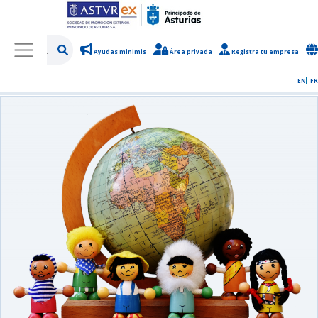
Ayudas minimis
Área privada
Registra tu empresa
/
Sobre Asturex
/
Sala de prensa
/
Noticias y novedades
EN
FR