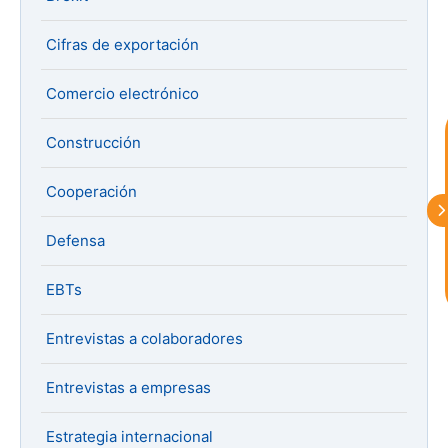
astu
Cifras de exportación
Comercio electrónico
exportar importa
Construcción
¡Hola, soy Astu
Estoy aquí para
ayudarte con la internacionalización de
Cooperación
tu empresa e informarte sobre los
eventos y actividades que lleva a cabo
Asturex.
Defensa
Al continuar con la Conversación,
EBTs
aceptas nuestra
política de privacidad
Entrevistas a colaboradores
¿En que te puedo ayudar hoy?
Entrevistas a empresas
Estrategia internacional