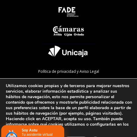
Política de privacidad y Aviso Legal
Política de cookies
Utilizamos cookies propias y de terceros para mejorar nuestros
Política de calidad
servicios, elaborar información estadística y analizar sus
hábitos de navegación, esto nos permite personalizar el
Mapa de la web
contenido que ofrecemos y mostrarle publicidad relacionada con
sus preferencias sobre la base de un perfil elaborado a partir de
Preguntas Frecuentes
sus hábitos de navegación (por ejemplo, páginas visitadas).
Haciendo click en ACEPTAR, acepta su uso. También puede
informarse sobre qué cookies utilizamos o configurarlas en los
AJUSTES
.
Configurar cookies
Soy Astu
Tu asistente virtual