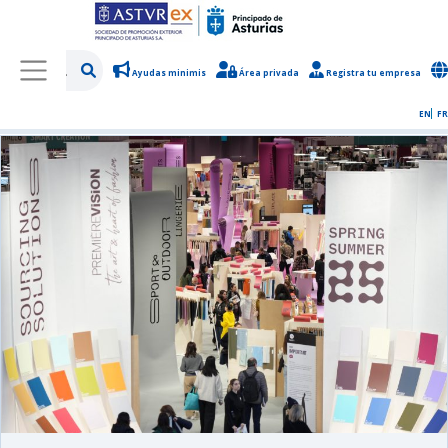
Ayudas minimis
Área privada
Registra tu empresa
/
Sobre Asturex
/
Sala de prensa
/
Noticias y novedades
EN
FR