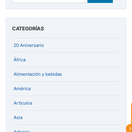
CATEGORÍAS
20 Aniversario
África
Alimentación y bebidas
astu
América
exportar importa
Artículos
¡Hola, soy Astu
Estoy aquí para
ayudarte con la internacionalización de
Asia
tu empresa e informarte sobre los
eventos y actividades que lleva a cabo
Asturex
Asturex.