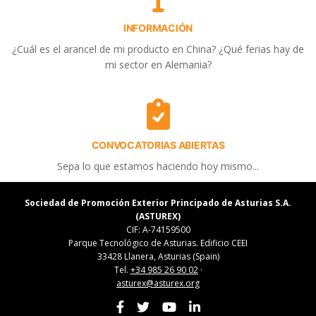
INFORMACIÓN
¿Cuál es el arancel de mi producto en China? ¿Qué ferias hay de
mi sector en Alemania?
CONVOCATORIAS ABIERTAS
Sepa lo que estamos haciendo hoy mismo...
Sociedad de Promoción Exterior Principado de Asturias S.A.
(ASTUREX)
CIF: A-74159500
Parque Tecnológico de Asturias. Edificio CEEI
33428 Llanera, Asturias (Spain)
Tel.
+34 985 26 90 02
·
asturex@asturex.org