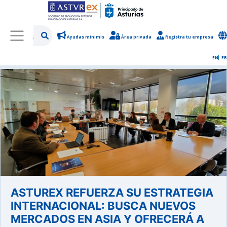
Ayudas minimis
Área privada
Registra tu empresa
/
Sobre Asturex
/
Sala de prensa
/
Noticias y novedades
EN
FR
ASTUREX REFUERZA SU ESTRATEGIA
INTERNACIONAL: BUSCA NUEVOS
MERCADOS EN ASIA Y OFRECERÁ A