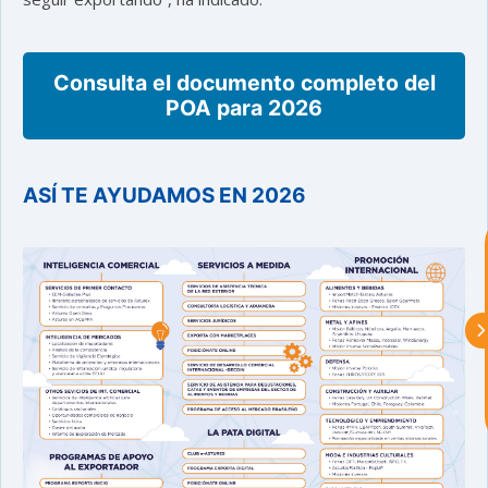
Consulta el documento completo del
astu
POA para 2026
exportar importa
ASÍ TE AYUDAMOS EN 2026
¡Hola, soy Astu
Estoy aquí para
ayudarte con la internacionalización de
tu empresa e informarte sobre los
eventos y actividades que lleva a cabo
Asturex.
Al continuar con la Conversación,
aceptas nuestra
política de privacidad
¿En que te puedo ayudar hoy?