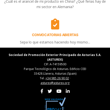
¿Cuál es el arancel de mi producto en China? ¿Qué ferias hay de
mi sector en Alemania?
CONVOCATORIAS ABIERTAS
Sepa lo que estamos haciendo hoy mismo...
Sociedad de Promoción Exterior Principado de Asturias S.A.
(ASTUREX)
CIF: A-74159500
Parque Tecnológico de Asturias. Edificio CEEI
33428 Llanera, Asturias (Spain)
Tel.
+34 985 26 90 02
·
asturex@asturex.org