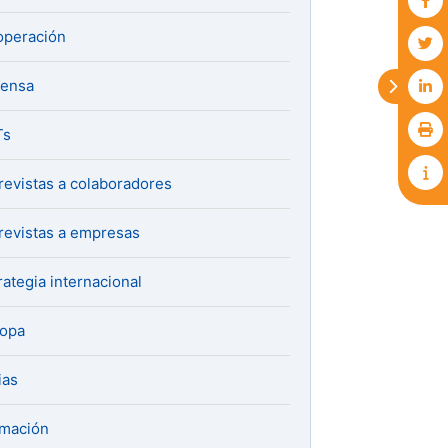
peración
fensa
Ts
revistas a colaboradores
revistas a empresas
rategia internacional
ropa
ias
mación