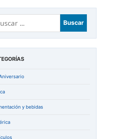
scar:
TEGORÍAS
Aniversario
ica
mentación y bebidas
rica
ículos