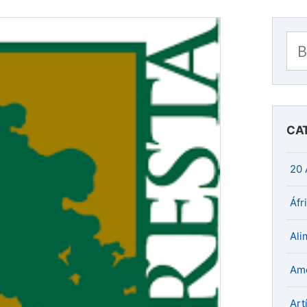
Bu
CA
20 
Áfr
Ali
Amé
Art