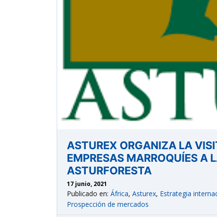
astu
exportar importa
ASTUREX ORGANIZA LA VISI
¡Hola, soy Astu
Estoy aquí para ayudarte
EMPRESAS MARROQUÍES A L
con la internacionalización de tu empresa e
ASTURFORESTA
informarte sobre los eventos y actividades
que lleva a cabo Asturex.
17 junio, 2021
Publicado en:
África
,
Asturex
,
Estrategia interna
Prospección de mercados
Al continuar con la Conversación, aceptas
nuestra
política de privacidad