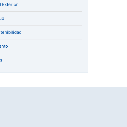
 Exterior
ud
tenibilidad
ento
s