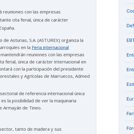
Coo
rá reuniones con las empresas
nte cita ferial, única de carácter
De
 España.
 de Asturias, S.A. (ASTUREX) organiza la
EB
arroquíes en la
Feria internacional
io, mantendrán reuniones con las empresas
Ent
 ferial, única de carácter internacional en
ontará con la participación del presidente
Ent
orestales y Agrícolas de Marruecos, Admed
Est
ectorial de referencia internacional única
Eu
 es la posibilidad de ver la maquinaria
te Armayán de Tineo.
Fer
For
sector, tanto de madera y sus