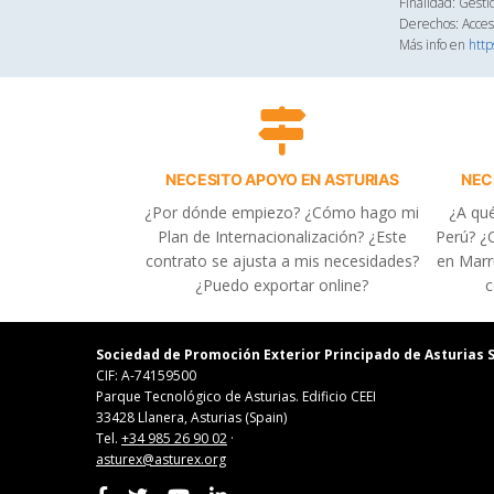
Finalidad: Gesti
Derechos: Acceso
Más info en
http
NECESITO APOYO EN ASTURIAS
NEC
¿Por dónde empiezo? ¿Cómo hago mi
¿A qué
Plan de Internacionalización? ¿Este
Perú? ¿C
contrato se ajusta a mis necesidades?
en Marr
¿Puedo exportar online?
c
Sociedad de Promoción Exterior Principado de Asturias S
CIF: A-74159500
Parque Tecnológico de Asturias. Edificio CEEI
33428 Llanera, Asturias (Spain)
Tel.
+34 985 26 90 02
·
asturex@asturex.org