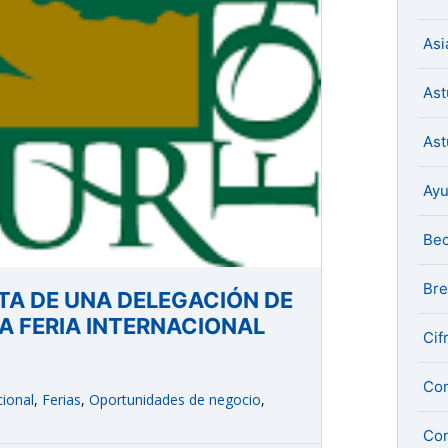
Asi
Ast
Ast
Ay
Be
Bre
TA DE UNA DELEGACIÓN DE
A FERIA INTERNACIONAL
Cif
Com
cional
,
Ferias
,
Oportunidades de negocio
,
Con