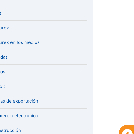
a
urex
urex en los medios
udas
cas
xit
ras de exportación
ercio electrónico
strucción