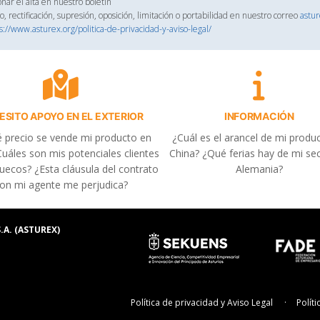
onar el alta en nuestro boletín
, rectificación, supresión, oposición, limitación o portabilidad en nuestro correo
astu
s://www.asturex.org/politica-de-privacidad-y-aviso-legal/
ESITO APOYO EN EL EXTERIOR
INFORMACIÓN
 precio se vende mi producto en
¿Cuál es el arancel de mi produ
uáles son mis potenciales clientes
China? ¿Qué ferias hay de mi se
uecos? ¿Esta cláusula del contrato
Alemania?
on mi agente me perjudica?
.A. (ASTUREX)
Política de privacidad y Aviso Legal
Polít