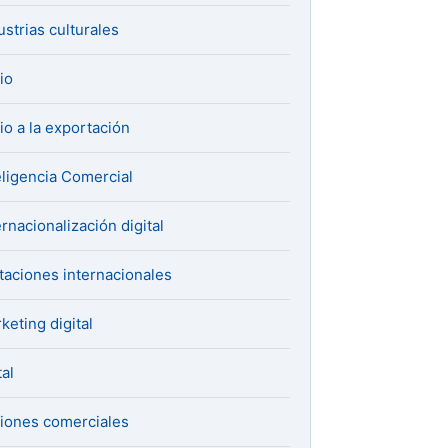
ustrias culturales
cio
cio a la exportación
eligencia Comercial
ernacionalización digital
itaciones internacionales
keting digital
al
iones comerciales