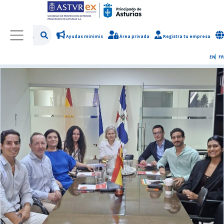
Ayudas minimis
Área privada
Registra tu empresa
/
Sobre Asturex
/
Sala de prensa
/
Noticias y novedades
EN
FR