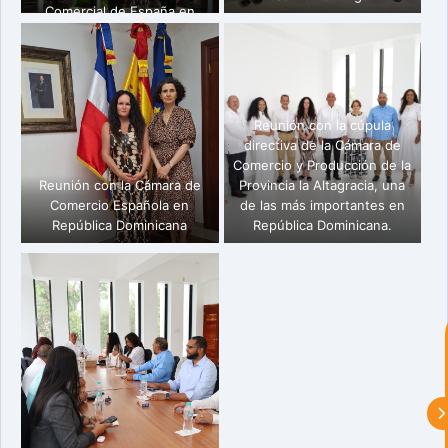
Comercial de España en
República Dominicana
Reunión con la cúpula
directiva de la Cámara de
Comercio y Producción de la
Reunión con la Cámara de
Provincia la Altagracia, una
Comercio Española en
de las más importantes en
astu
República Dominicana
República Dominicana.
exportar importa
¡Hola, soy Astu
Estoy aquí para
ayudarte con la internacionalización de
tu empresa e informarte sobre los
eventos y actividades que lleva a cabo
Asturex.