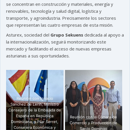
se concentran en construcción y materiales, energía y
renovables, tecnología y salud digital, logística y
transporte, y agroindustria. Precisamente los sectores
que representan las cuatro empresas de esta misión.
Asturex, sociedad del
Grupo Sekuens
dedicada al apoyo a
la internacionalización, seguirá monitorizando este
mercado y facilitando el acceso de nuevas empresas
asturianas a sus oportunidades.
Reunión con Ignacio
Sánchez de Lerín, Ministro
Consejero de la Embajada de
España en República
Reunión con la Cámara de
Dominicana, y Pilar Serret,
Comercio y Producción de
Consejera Económica y
Santo Domingo