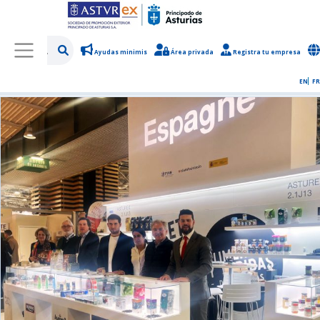
Ayudas minimis
Área privada
Registra tu empresa
/
Sobre Asturex
/
Sala de prensa
/
Noticias y novedades
EN
FR