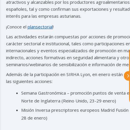
atractivos y alcanzables por los productores agroalimentarios
españoles, tal y como confirman sus exportaciones y resulta
astu
interés para las empresas asturianas.
¡Conoce el
plansectorial
!
exportar importa
Las actividades estarán compuestas por acciones de promoc
carácter sectorial e institucional, tales como participaciones en
¡Hola, soy Astu
Estoy aquí para
internacionales y eventos especializados de promoción en ma
ayudarte con la internacionalización de
indirecto, acciones formativas en seguridad alimentaria y otro
tu empresa e informarte sobre los
seminarios/webinarios de sensibilización e información de me
eventos y actividades que lleva a cabo
Asturex.
Además de la participación en SIRHA Lyon, en enero están pr
las siguientes acciones:
Al continuar con la Conversación,
aceptas nuestra
política de privacidad
Semana Gastronómica – promoción puntos de venta e
Norte de Inglaterra (Reino Unido, 23-29 enero)
¿En que te puedo ayudar hoy?
Misión Inversa prescriptores europeos Madrid Fusión 
28 de enero)