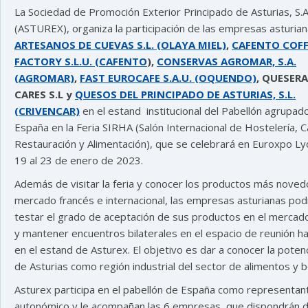
La Sociedad de Promoción Exterior Principado de Asturias, S.A
(ASTUREX), organiza la participación de las empresas asturia
ARTESANOS DE CUEVAS S.L. (OLAYA MIEL)
,
CAFENTO COFF
FACTORY S.L.U. (CAFENTO
),
CONSERVAS AGROMAR, S.A.
(AGROMAR)
,
FAST EUROCAFE S.A.U. (OQUENDO)
, QUESERA
CARES S.L y
QUESOS DEL PRINCIPADO DE ASTURIAS, S.L.
(CRIVENCAR)
en el estand institucional del Pabellón agrupad
España en la Feria SIRHA (Salón Internacional de Hostelería, C
Restauración y Alimentación), que se celebrará en Euroxpo Ly
19 al 23 de enero de 2023.
Además de visitar la feria y conocer los productos más noved
mercado francés e internacional, las empresas asturianas pod
testar el grado de aceptación de sus productos en el mercad
y mantener encuentros bilaterales en el espacio de reunión ha
en el estand de Asturex. El objetivo es dar a conocer la potenc
de Asturias como región industrial del sector de alimentos y b
Asturex participa en el pabellón de España como representan
autonómico y le acompañan las 6 empresas, que dispondrán 