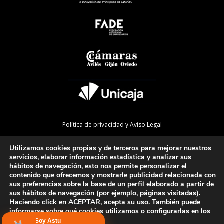
Política de privacidad y Aviso Legal
Política de cookies
Utilizamos cookies propias y de terceros para mejorar nuestros
Política de calidad
servicios, elaborar información estadística y analizar sus
hábitos de navegación, esto nos permite personalizar el
Mapa de la web
contenido que ofrecemos y mostrarle publicidad relacionada con
sus preferencias sobre la base de un perfil elaborado a partir de
Preguntas Frecuentes
sus hábitos de navegación (por ejemplo, páginas visitadas).
Haciendo click en ACEPTAR, acepta su uso. También puede
informarse sobre qué cookies utilizamos o configurarlas en los
AJUSTES
.
Configurar cookies
Soy Astu