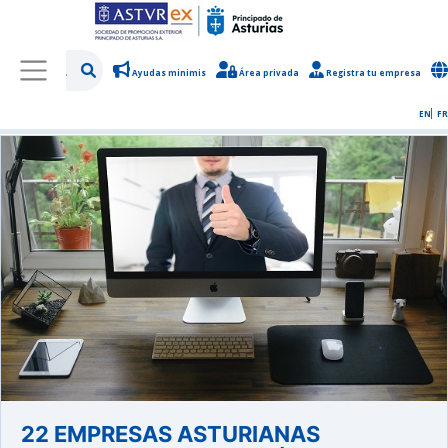
Ayudas minimis
Área privada
Registra tu empresa
/
Sobre Asturex
/
Sala de prensa
/
Noticias y novedades
EN
FR
22 EMPRESAS ASTURIANAS