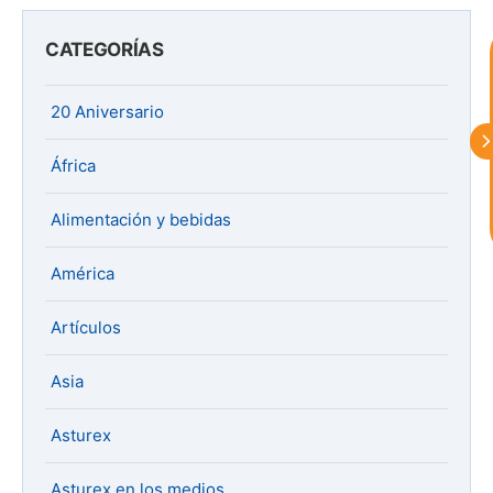
exportar importa
CATEGORÍAS
¡Hola, soy Astu
Estoy aquí para
ayudarte con la internacionalización de
tu empresa e informarte sobre los
20 Aniversario
eventos y actividades que lleva a cabo
Asturex.
África
Al continuar con la Conversación,
Alimentación y bebidas
aceptas nuestra
política de privacidad
América
¿En que te puedo ayudar hoy?
Artículos
Asia
Asturex
Asturex en los medios